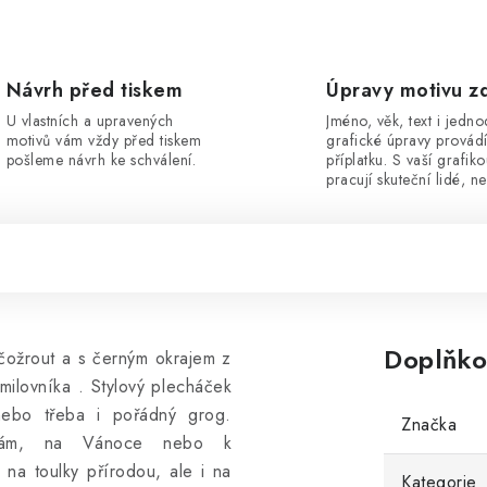
Návrh před tiskem
Úpravy motivu z
U vlastních a upravených
Jméno, věk, text i jedn
motivů vám vždy před tiskem
grafické úpravy provád
pošleme návrh ke schválení.
příplatku. S vaší grafik
pracují skuteční lidé, ne
Doplňko
čožrout a s černým okrajem z
milovníka . Stylový plecháček
nebo třeba i pořádný grog.
Značka
ninám, na Vánoce nebo k
 na toulky přírodou, ale i na
Kategorie