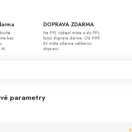
darma
DOPRAVA ZDARMA
oduché
Na PPL výdejní místa a do PPL
íme bez
boxů doprava darma. Od 999
ou
Kč máte zdarma veškerou
 AI.
dopravu.
vé parametry
P