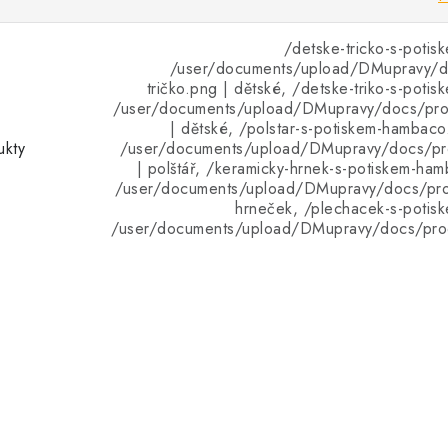
/detske-tricko-s-poti
/user/documents/upload/DMupravy/d
tričko.png | dětské, /detske-triko-s-poti
/user/documents/upload/DMupravy/docs/pro
| dětské, /polstar-s-potiskem-hambac
ukty
/user/documents/upload/DMupravy/docs/pro
| polštář, /keramicky-hrnek-s-potiskem-ha
/user/documents/upload/DMupravy/docs/pro
hrneček, /plechacek-s-potis
/user/documents/upload/DMupravy/docs/pro