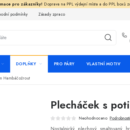
Doprava na PPL výdejní místa a do PPL boxů 
odní podmínky
Zásady zpracování ochrany osobních údajů
N
DOPLŇKY
PRO PÁRY
VLASTNÍ MOTIV
em Hambáčožrout
Plecháček s po
Neohodnoceno
Podrobnost
Nostalgický plechový smaltovaný h