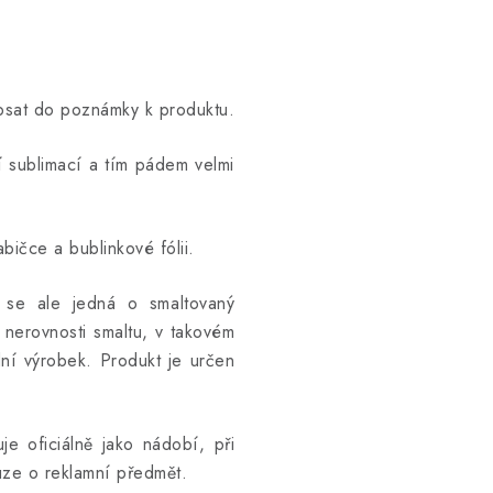
opsat do poznámky k produktu.
ní sublimací a tím pádem velmi
bičce a bublinkové fólii.
ž se ale jedná o smaltovaný
 nerovnosti smaltu, v takovém
ní výrobek. Produkt je určen
e oficiálně jako nádobí, při
uze o reklamní předmět.