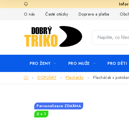
Přejít
na
O nás
Časté otázky
Doprava a platba
Obch
obsah
PRO ŽENY
PRO MUŽE
PRO DĚTI
Domů
DOPLŇKY
Plecháčky
Plecháček s potisk
Personalizace ZDARMA
2 + 1