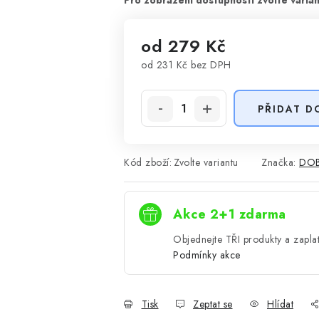
od
279 Kč
od
231 Kč
bez DPH
Měrná cena:
PŘIDAT D
Kód zboží:
Zvolte variantu
Značka:
DOB
Akce 2+1 zdarma
Objednejte TŘI produkty a zaplat
Podmínky akce
Tisk
Zeptat se
Hlídat