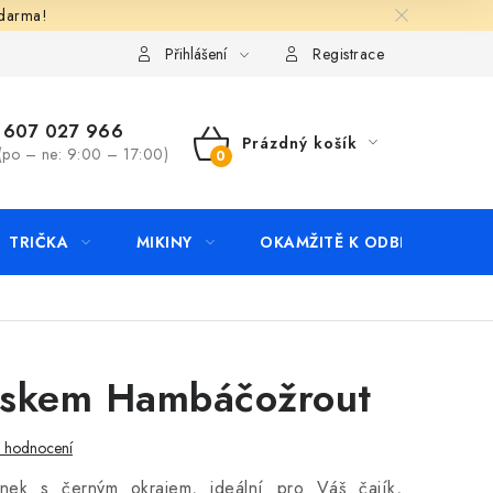
zdarma!
apište nám
Kontakty
Přihlášení
Registrace
607 027 966
Prázdný košík
(po – ne: 9:00 – 17:00)
NÁKUPNÍ
KOŠÍK
TRIČKA
MIKINY
OKAMŽITĚ K ODBĚRU
B
tiskem Hambáčožrout
i hodnocení
rnek s černým okrajem, ideální pro Váš čajík,