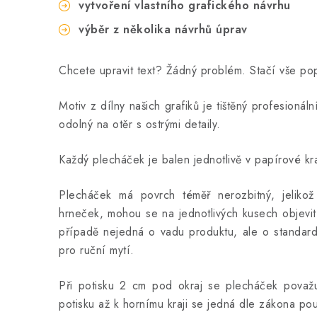
vytvoření vlastního grafického návrhu
výběr z několika návrhů úprav
Chcete upravit text? Žádný problém. Stačí vše p
Motiv z dílny našich grafiků je tištěný profesionál
odolný na otěr s ostrými detaily.
Každý plecháček je balen jednotlivě v papírové kra
Plecháček má povrch téměř nerozbitný, jeliko
hrneček, mohou se na jednotlivých kusech objevit
případě nejedná o vadu produktu, ale o standard
pro ruční mytí.
Při potisku 2 cm pod okraj se plecháček považuj
potisku až k hornímu kraji se jedná dle zákona po