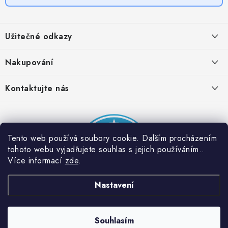
Z
á
Užitečné odkazy
p
a
Obchodní podmínky
Nakupování
t
Zásady zpracování ochrany osobních údajů
í
Časté otázky
Kontaktujte nás
Provizní systém
Doprava a platba
Napište nám
Partner stránek: Super plecháček
Podmínky akce 2 + 1 zdarma
Kontakty
Tento web používá soubory cookie. Dalším procházením
tohoto webu vyjadřujete souhlas s jejich používáním..
Více informací
zde
.
Nastavení
Souhlasím
Copyright 2026
Dobrý triko
. Všechna práva vyhrazena.