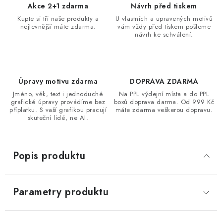
Akce 2+1 zdarma
Návrh před tiskem
Kupte si tři naše produkty a
U vlastních a upravených motivů
nejlevnější máte zdarma.
vám vždy před tiskem pošleme
návrh ke schválení.
Úpravy motivu zdarma
DOPRAVA ZDARMA
Jméno, věk, text i jednoduché
Na PPL výdejní místa a do PPL
grafické úpravy provádíme bez
boxů doprava darma. Od 999 Kč
příplatku. S vaší grafikou pracují
máte zdarma veškerou dopravu.
skuteční lidé, ne AI.
Popis produktu
Parametry produktu