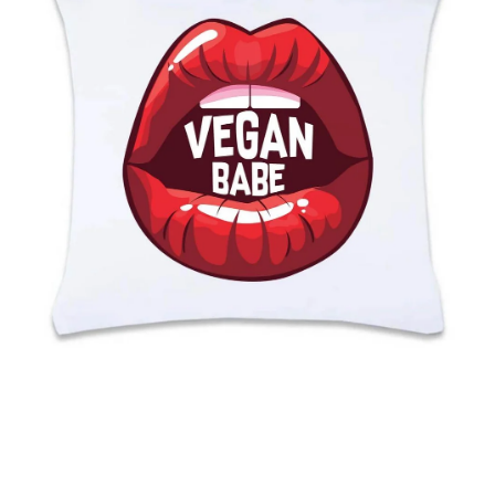
MIKINY
OKAMŽITĚ K ODBĚRU
B2B
MÁM SRDCE POMÁHÁM
VÁNOCE
PROVIZNÍ SYSTÉM
O nás
Časté otázky
Doprava a platba
Obchodní podmínky
Zásady zpracování ochrany osobních údajů
Napište nám
Kontakty