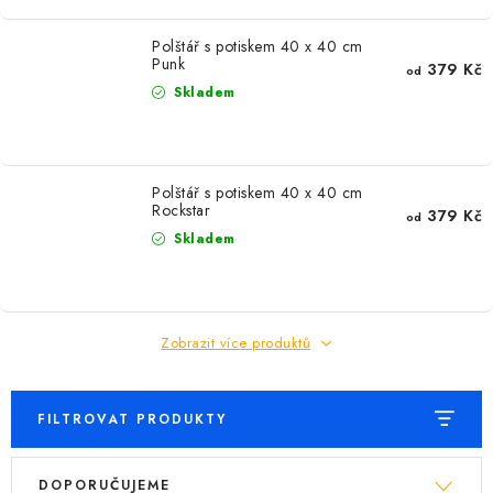
MIKINY
Polštář s potiskem 40 x 40 cm
OKAMŽITĚ K ODBĚRU
Punk
379 Kč
od
Skladem
B2B
MÁM SRDCE POMÁHÁM
Polštář s potiskem 40 x 40 cm
Rockstar
379 Kč
od
VÁNOCE
Skladem
PROVIZNÍ SYSTÉM
Zobrazit více produktů
O nás
Časté otázky
Doprava a platba
Obchodní podmínky
Zásady zpracování ochrany osobních údajů
Napište nám
FILTROVAT PRODUKTY
Kontakty
V
Ř
DOPORUČUJEME