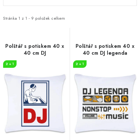
ý
a
p
z
i
e
Stránka
1
z
1
-
9
položek celkem
s
n
p
í
r
p
Polštář s potiskem 40 x
Polštář s potiskem 40 x
o
r
40 cm DJ
40 cm DJ legenda
d
o
2 + 1
2 + 1
u
d
k
u
t
k
ů
t
ů