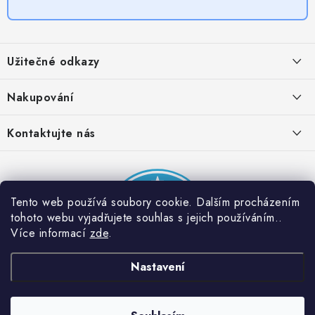
Z
á
Užitečné odkazy
p
a
Obchodní podmínky
Nakupování
t
Zásady zpracování ochrany osobních údajů
í
Časté otázky
Kontaktujte nás
Provizní systém
Doprava a platba
Napište nám
Partner stránek: Super plecháček
Podmínky akce 2 + 1 zdarma
Kontakty
Tento web používá soubory cookie. Dalším procházením
tohoto webu vyjadřujete souhlas s jejich používáním..
Více informací
zde
.
Nastavení