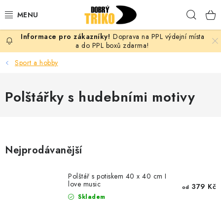
Přejít
Hleda
na
obsah
Doprava na PPL výdejní místa
PRO ŽENY
a do PPL boxů zdarma!
Sport a hobby
PRO MUŽE
Polštářky s hudebními motivy
PRO DĚTI
DOPLŇKY
PRO PÁRY
Nejprodávanější
VLASTNÍ MOTIV
Polštář s potiskem 40 x 40 cm I
love music
379 Kč
od
TRIČKA
Skladem