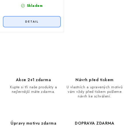
Skladem
O
v
l
á
d
Akce 2+1 zdarma
Návrh před tiskem
a
Kupte si tři naše produkty a
U vlastních a upravených motivů
nejlevnější máte zdarma.
vám vždy před tiskem pošleme
c
návrh ke schválení.
í
p
r
v
Úpravy motivu zdarma
DOPRAVA ZDARMA