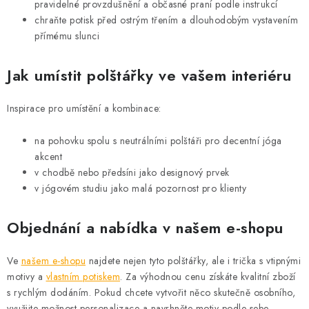
pravidelné provzdušnění a občasné praní podle instrukcí
chraňte potisk před ostrým třením a dlouhodobým vystavením
přímému slunci
Jak umístit polštářky ve vašem interiéru
Inspirace pro umístění a kombinace:
na pohovku spolu s neutrálními polštáři pro decentní jóga
akcent
v chodbě nebo předsíni jako designový prvek
v jógovém studiu jako malá pozornost pro klienty
Objednání a nabídka v našem e-shopu
Ve
našem e-shopu
najdete nejen tyto polštářky, ale i trička s vtipnými
motivy a
vlastním potiskem
. Za výhodnou cenu získáte kvalitní zboží
s rychlým dodáním. Pokud chcete vytvořit něco skutečně osobního,
využijte možnost personalizace a navrhněte motiv podle sebe.