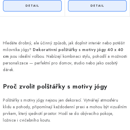
O
v
Hledáte drobný, ale účinný způsob, jak doplnit interiér nebo potěšit
l
milovníka jógy?
Dekorativní polštářky s motivy jógy 40 x 40
á
cm
jsou ideální volbou. Nabízejí kombinaci stylu, pohodlí a možnosti
d
personalizace — perfektní pro domov, studio nebo jako osobitý
dárek.
a
c
Proč zvolit polštářky s motivy jógy
í
p
r
Polštářky s motivy jógy nejsou jen dekorací. Vytvářejí atmosféru
klidu a pohody, připomínají každodenní praxi a mohou být vizuálním
v
prvkem, který sjednotí prostor. Hodí se do obývacího pokoje,
k
ložnice i cvičebního koutu.
y