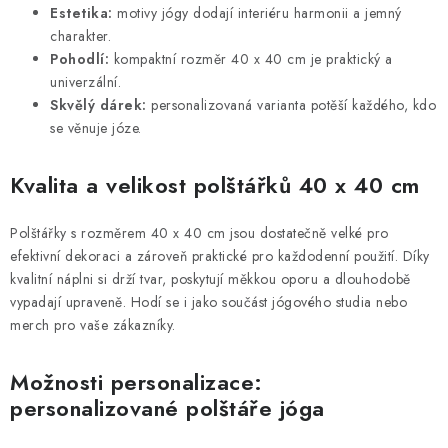
v
Estetika:
motivy jógy dodají interiéru harmonii a jemný
ý
charakter.
p
Pohodlí:
kompaktní rozměr 40 x 40 cm je praktický a
i
univerzální.
s
Skvělý dárek:
personalizovaná varianta potěší každého, kdo
se věnuje józe.
u
Kvalita a velikost polštářků 40 x 40 cm
Polštářky s rozměrem 40 x 40 cm jsou dostatečně velké pro
efektivní dekoraci a zároveň praktické pro každodenní použití. Díky
kvalitní náplni si drží tvar, poskytují měkkou oporu a dlouhodobě
vypadají upraveně. Hodí se i jako součást jógového studia nebo
merch pro vaše zákazníky.
Možnosti personalizace:
personalizované polštáře jóga