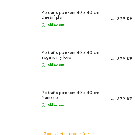
MIKINY
Polštář s potiskem 40 x 40 cm
OKAMŽITĚ K ODBĚRU
Dnešní plán
379 Kč
od
Skladem
B2B
MÁM SRDCE POMÁHÁM
Polštář s potiskem 40 x 40 cm
Yoga is my love
379 Kč
od
VÁNOCE
Skladem
PROVIZNÍ SYSTÉM
Polštář s potiskem 40 x 40 cm
O nás
Časté otázky
Doprava a platba
Namaste
379 Kč
od
Obchodní podmínky
Skladem
Zásady zpracování ochrany osobních údajů
Napište nám
Kontakty
Zobrazit více produktů