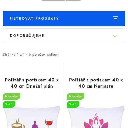
FILTROVAT PRODUKTY
V
Ř
DOPORUČUJEME
ý
a
p
z
i
e
Stránka
1
z
1
-
6
položek celkem
s
n
p
í
r
p
Polštář s potiskem 40 x
Polštář s potiskem 40 x
o
r
40 cm Dnešní plán
40 cm Namaste
d
o
Novinka
Novinka
u
d
2 + 1
2 + 1
k
u
t
k
ů
t