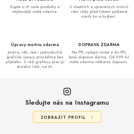
Kupte si tři naše produkty a
U vlastních a upravených motivů
nejlevnější máte zdarma.
vám vždy před tiskem pošleme
návrh ke schválení.
Úpravy motivu zdarma
DOPRAVA ZDARMA
Jméno, věk, text i jednoduché
Na PPL výdejní místa a do PPL
grafické úpravy provádíme bez
boxů doprava darma. Od 999 Kč
příplatku. S vaší grafikou pracují
máte zdarma veškerou dopravu.
skuteční lidé, ne AI.
Sledujte nás na Instagramu
ZOBRAZIT PROFIL