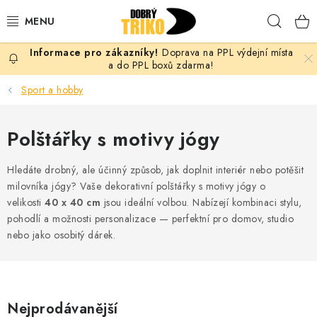
Přejít
Hleda
na
obsah
Doprava na PPL výdejní místa
PRO ŽENY
a do PPL boxů zdarma!
Sport a hobby
PRO MUŽE
Polštářky s motivy jógy
PRO DĚTI
Hledáte drobný, ale účinný způsob, jak doplnit interiér nebo potěšit
DOPLŇKY
milovníka jógy? Vaše dekorativní polštářky s motivy jógy o
velikosti
40 x 40 cm
jsou ideální volbou. Nabízejí kombinaci stylu,
PRO PÁRY
pohodlí a možnosti personalizace — perfektní pro domov, studio
nebo jako osobitý dárek.
VLASTNÍ MOTIV
TRIČKA
Nejprodávanější