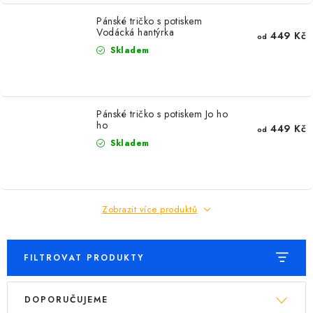
Pánské tričko s potiskem
Vodácká hantýrka
449 Kč
od
Skladem
Pánské tričko s potiskem Jo ho
ho
449 Kč
od
Skladem
Zobrazit více produktů
FILTROVAT PRODUKTY
V
Ř
DOPORUČUJEME
ý
a