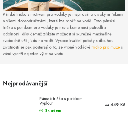
MIKINY
Pánské tričko s motivem pro vodáky je inspirováno divokými řekami
OKAMŽITĚ K ODBĚRU
a všemi dobrodružstvími, které lze prožít na vodě. Toto pánské
tričko s potiskem pro vodáky je navíc kombinací pohodlí a
B2B
odolnosti, díky čemuž získáte možnost si skutečně maximálně
svobodně užít jízdu na vodě. Vysoce kvalitní potisky s dlouhou
MÁM SRDCE POMÁHÁM
životností se pak postarají o to, že vtipné vodácké
tričko pro muže
s
vámi vydrží nejeden výlet na vodu.
VÁNOCE
PROVIZNÍ SYSTÉM
Nejprodávanější
O nás
Časté otázky
Doprava a platba
Pánské tričko s potiskem
Obchodní podmínky
Vyplout
449 Kč
od
Zásady zpracování ochrany osobních údajů
Napište nám
Skladem
Kontakty