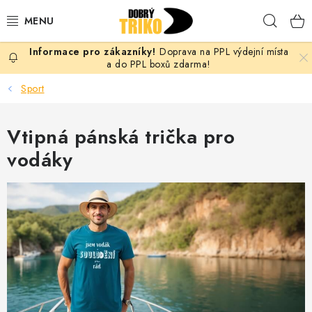
Přejít
Hleda
na
obsah
Doprava na PPL výdejní místa
PRO ŽENY
a do PPL boxů zdarma!
Sport
PRO MUŽE
Vtipná pánská trička pro
PRO DĚTI
vodáky
DOPLŇKY
PRO PÁRY
VLASTNÍ MOTIV
TRIČKA