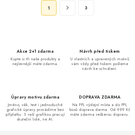
á
S
d
3
1
t
a
r
c
á
n
í
k
p
o
r
Akce 2+1 zdarma
Návrh před tiskem
v
v
Kupte si tři naše produkty a
U vlastních a upravených motivů
á
k
nejlevnější máte zdarma.
vám vždy před tiskem pošleme
n
návrh ke schválení.
y
í
v
ý
p
Úpravy motivu zdarma
DOPRAVA ZDARMA
i
Jméno, věk, text i jednoduché
Na PPL výdejní místa a do PPL
s
grafické úpravy provádíme bez
boxů doprava darma. Od 999 Kč
příplatku. S vaší grafikou pracují
máte zdarma veškerou dopravu.
u
skuteční lidé, ne AI.