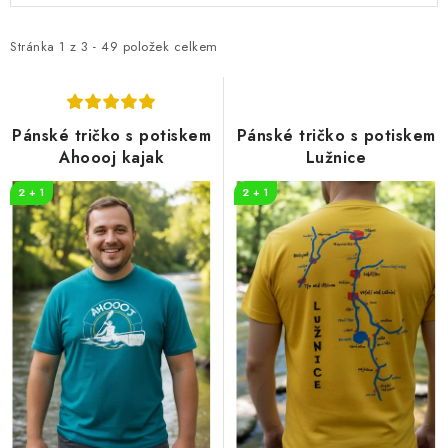
p
z
i
e
Stránka
1
z
3
-
49
položek celkem
s
n
p
í
r
p
Pánské tričko s potiskem
Pánské tričko s potiskem
o
r
Ahoooj kajak
Lužnice
d
o
2 + 1
2 + 1
u
d
k
u
t
k
ů
t
ů