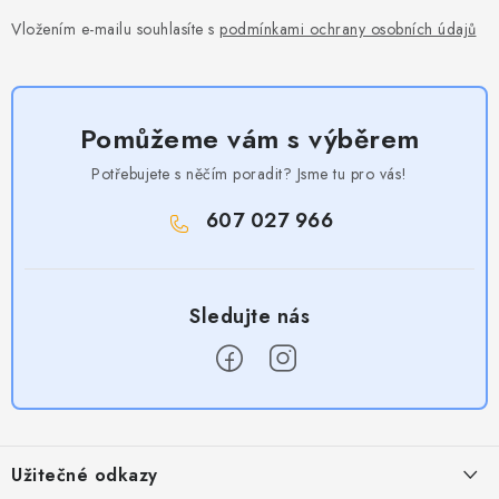
Vložením e-mailu souhlasíte s
podmínkami ochrany osobních údajů
Pomůžeme vám s výběrem
Potřebujete s něčím poradit? Jsme tu pro vás!
607 027 966
Z
á
Užitečné odkazy
p