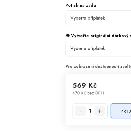
Potisk na záda
🎁 Vytvořte originální dárkový
569 Kč
470 Kč
bez DPH
Měrná cena:
PŘI