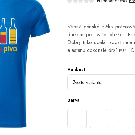
Neohodnoceno
Pod
Vtipné pánské tričko prémiové
dárkem pro vaše blízké. Pre
Dobrý triko udělá radost neje
elastanu dokonale drží tvar. De
Velikost
Barva