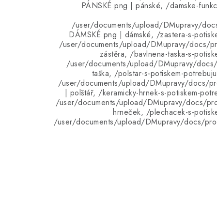
PÁNSKÉ.png | pánské, /damske-funkcni
/user/documents/upload/DMupravy/doc
DÁMSKÉ.png | dámské, /zastera-s-potiske
/user/documents/upload/DMupravy/docs/pro
zástěra, /bavlnena-taska-s-potisk
/user/documents/upload/DMupravy/docs/p
taška, /polstar-s-potiskem-potrebuj
/user/documents/upload/DMupravy/docs/pro
| polštář, /keramicky-hrnek-s-potiskem-potr
/user/documents/upload/DMupravy/docs/pro
hrneček, /plechacek-s-potisk
/user/documents/upload/DMupravy/docs/pro