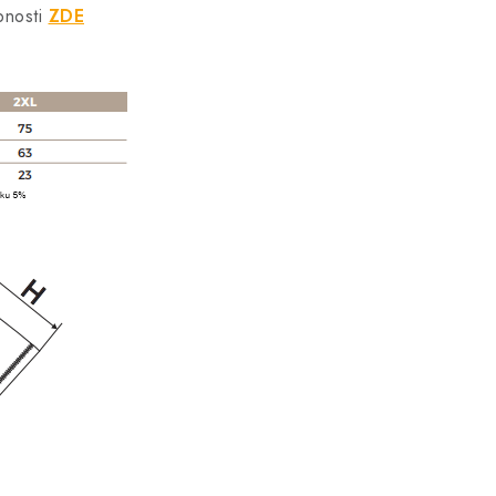
bnosti
ZDE