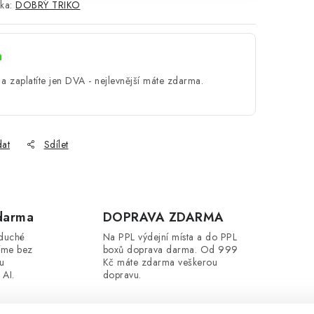
ka:
DOBRÝ TRIKO
a
a zaplatíte jen DVA - nejlevnější máte zdarma.
dat
Sdílet
darma
DOPRAVA ZDARMA
oduché
Na PPL výdejní místa a do PPL
íme bez
boxů doprava darma. Od 999
ou
Kč máte zdarma veškerou
 AI.
dopravu.