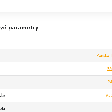
vé parametry
Pánská t
Pá
Pá
ička
95%
olu