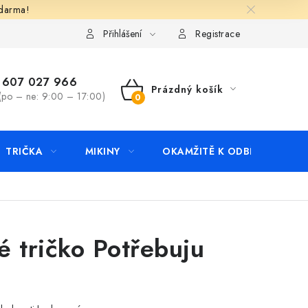
zdarma!
apište nám
Kontakty
Přihlášení
Registrace
607 027 966
Prázdný košík
(po – ne: 9:00 – 17:00)
NÁKUPNÍ
KOŠÍK
TRIČKA
MIKINY
OKAMŽITĚ K ODBĚRU
B
é tričko Potřebuju