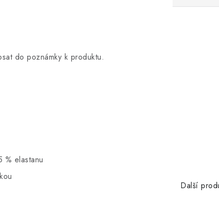
opsat do poznámky k produktu.
5 % elastanu
skou
Další prod