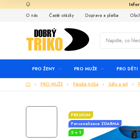
Přejít
na
O nás
Časté otázky
Doprava a platba
Obch
obsah
PRO ŽENY
PRO MUŽE
PRO DĚTI
Domů
PRO MUŽE
Pánská trička
Jídlo a pití
PREMIUM
Personalizace ZDARMA
2 + 1