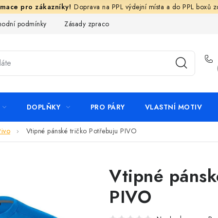
Doprava na PPL výdejní místa a do PPL boxů 
odní podmínky
Zásady zpracování ochrany osobních údajů
N
DOPLŇKY
PRO PÁRY
VLASTNÍ MOTIV
Pivo
Vtipné pánské tričko Potřebuju PIVO
Vtipné pánsk
PIVO