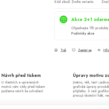
Kód zboží:
Zvolte variantu
Znač
Akce 2+1 zdarm
Objednejte TŘI produkty 
Podmínky akce
Tisk
Zeptat se
Hlí
Návrh před tiskem
Úpravy motivu z
U vlastních a upravených
Jméno, věk, text i jedn
motivů vám vždy před tiskem
grafické úpravy provád
pošleme návrh ke schválení.
příplatku. S vaší grafik
pracují skuteční lidé, ne