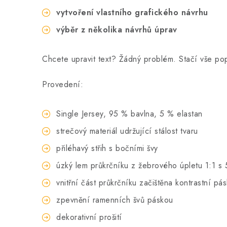
vytvoření vlastního grafického návrhu
výběr z několika návrhů úprav
Chcete upravit text? Žádný problém. Stačí vše p
Provedení:
Single Jersey, 95 % bavlna, 5 % elastan
strečový materiál udržující stálost tvaru
přiléhavý střih s bočními švy
úzký lem průkrčníku z žebrového úpletu 1:1 s 
vnitřní část průkrčníku začištěna kontrastní pá
zpevnění ramenních švů páskou
dekorativní prošití