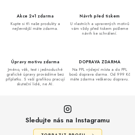
á
d
Akce 2+1 zdarma
Návrh před tiskem
a
Kupte si tři naše produkty a
U vlastních a upravených motivů
nejlevnější máte zdarma.
vám vždy před tiskem pošleme
c
návrh ke schválení.
í
p
r
v
Úpravy motivu zdarma
DOPRAVA ZDARMA
k
Jméno, věk, text i jednoduché
Na PPL výdejní místa a do PPL
grafické úpravy provádíme bez
boxů doprava darma. Od 999 Kč
y
příplatku. S vaší grafikou pracují
máte zdarma veškerou dopravu.
v
skuteční lidé, ne AI.
ý
p
i
s
Sledujte nás na Instagramu
u
ZOBRAZIT PROFIL