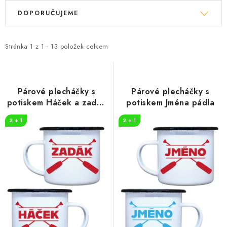
V
Ř
DOPORUČUJEME
ý
a
p
z
i
e
Stránka
1
z
1
-
13
položek celkem
s
n
p
í
r
p
Párové plecháčky s
Párové plecháčky s
o
r
potiskem Háček a zadák
potiskem Jména pádla
pádla
d
o
2 + 1
2 + 1
u
d
k
u
t
k
ů
t
ů