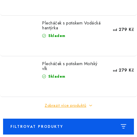
MIKINY
OKAMŽITĚ K ODBĚRU
Plecháček s potiskem Vodácká
hantýrka
279 Kč
od
B2B
Skladem
MÁM SRDCE POMÁHÁM
Plecháček s potiskem Mořský
VÁNOCE
vlk
279 Kč
od
Skladem
PROVIZNÍ SYSTÉM
O nás
Časté otázky
Doprava a platba
Zobrazit více produktů
Obchodní podmínky
Zásady zpracování ochrany osobních údajů
Napište nám
Kontakty
FILTROVAT PRODUKTY