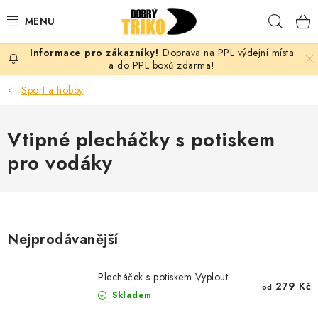
Přejít
Hleda
na
obsah
Doprava na PPL výdejní místa
PRO ŽENY
a do PPL boxů zdarma!
Sport a hobby
PRO MUŽE
Vtipné plecháčky s potiskem
PRO DĚTI
pro vodáky
DOPLŇKY
PRO PÁRY
Nejprodávanější
VLASTNÍ MOTIV
Plecháček s potiskem Vyplout
TRIČKA
279 Kč
od
Skladem