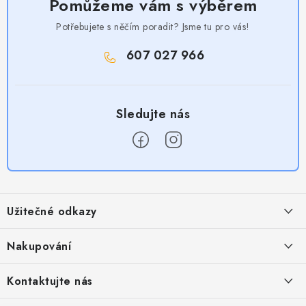
Pomůžeme vám s výběrem
Potřebujete s něčím poradit? Jsme tu pro vás!
607 027 966
Z
á
Užitečné odkazy
p
a
Obchodní podmínky
Nakupování
t
Zásady zpracování ochrany osobních údajů
í
Časté otázky
Kontaktujte nás
Provizní systém
Doprava a platba