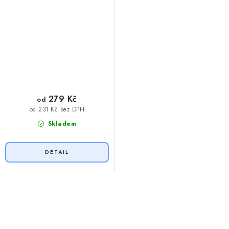
279 Kč
od
od 231 Kč bez DPH
Skladem
O
v
l