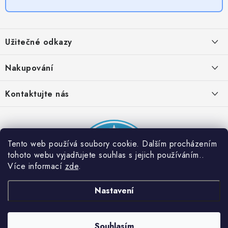
Z
á
Užitečné odkazy
p
a
Obchodní podmínky
Nakupování
t
Zásady zpracování ochrany osobních údajů
í
Časté otázky
Kontaktujte nás
Provizní systém
Doprava a platba
Napište nám
Partner stránek: Super plecháček
Podmínky akce 2 + 1 zdarma
Kontakty
Tento web používá soubory cookie. Dalším procházením
tohoto webu vyjadřujete souhlas s jejich používáním..
Více informací
zde
.
Nastavení
Souhlasím
Copyright 2026
Dobrý triko
. Všechna práva vyhrazena.