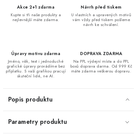
Akce 2+1 zdarma
Návrh před tiskem
Kupte si tři naše produkty a
U vlastních a upravených motivů
nejlevnější máte zdarma.
vám vždy před tiskem pošleme
návrh ke schválení.
Úpravy motivu zdarma
DOPRAVA ZDARMA
Jméno, věk, text i jednoduché
Na PPL výdejní místa a do PPL
grafické úpravy provádíme bez
boxů doprava darma. Od 999 Kč
příplatku. S vaší grafikou pracují
máte zdarma veškerou dopravu.
skuteční lidé, ne AI.
Popis produktu
Parametry produktu