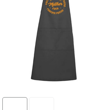
MIKINY
OKAMŽITĚ K ODBĚRU
B2B
MÁM SRDCE POMÁHÁM
VÁNOCE
PROVIZNÍ SYSTÉM
O nás
Časté otázky
Doprava a platba
Obchodní podmínky
Zásady zpracování ochrany osobních údajů
Napište nám
Kontakty