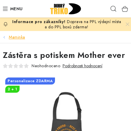
Přejít
Hleda
na
obsah
Doprava na PPL výdejní místa
PRO ŽENY
a do PPL boxů zdarma!
Maminka
PRO MUŽE
Zástěra s potiskem Mother ever
PRO DĚTI
Neohodnoceno
Podrobnosti hodnocení
DOPLŇKY
Personalizace ZDARMA
PRO PÁRY
2 + 1
VLASTNÍ MOTIV
TRIČKA