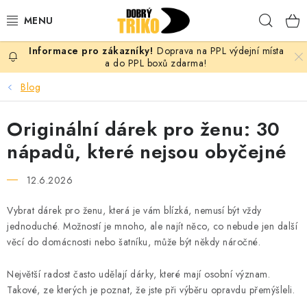
Přejít
Hleda
na
obsah
Doprava na PPL výdejní místa
PRO ŽENY
a do PPL boxů zdarma!
Blog
PRO MUŽE
Originální dárek pro ženu: 30
PRO DĚTI
nápadů, které nejsou obyčejné
DOPLŇKY
12.6.2026
PRO PÁRY
Vybrat dárek pro ženu, která je vám blízká, nemusí být vždy
jednoduché. Možností je mnoho, ale najít něco, co nebude jen další
VLASTNÍ MOTIV
věcí do domácnosti nebo šatníku, může být někdy náročné.
TRIČKA
Největší radost často udělají dárky, které mají osobní význam.
Takové, ze kterých je poznat, že jste při výběru opravdu přemýšleli.