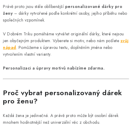
MIKINY
Právě proto jsou stále oblíbenější
personalizované dárky pro
ženy
– dárky vytvořené podle konkrétní osoby, jejího příběhu nebo
OKAMŽITĚ K ODBĚRU
společných vzpomínek.
B2B
V Dobrém Triku pomáháme vytvářet originální dárky, které nejsou
jen obyčejným produktem. Vyberete si motiv, nebo nám pošlete
svůj
MÁM SRDCE POMÁHÁM
nápad
. Pomůžeme s úpravou textu, doplněním jména nebo
vytvořením vlastní varianty.
VÁNOCE
Personalizaci a úpravy motivů nabízíme zdarma.
PROVIZNÍ SYSTÉM
Proč vybrat personalizovaný dárek
O nás
Časté otázky
Doprava a platba
pro ženu?
Obchodní podmínky
Zásady zpracování ochrany osobních údajů
Napište nám
Každá žena je jedinečná. A právě proto může být osobní dárek
Kontakty
mnohem hodnotnější než univerzální věc z obchodu.