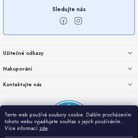
Z
á
Užitečné odkazy
p
a
Obchodní podmínky
Nakupování
t
Zásady zpracování ochrany osobních údajů
í
Časté otázky
Kontaktujte nás
Provizní systém
Doprava a platba
Napište nám
Partner stránek: Super plecháček
Podmínky akce 2 + 1 zdarma
Kontakty
Tento web používá soubory cookie. Dalším procházením
tohoto webu vyjadřujete souhlas s jejich používáním..
Více informací
zde
.