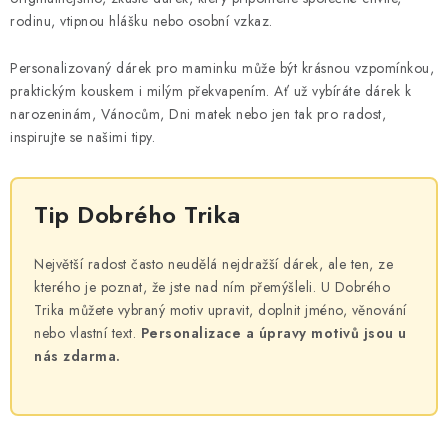
MIKINY
rodinu, vtipnou hlášku nebo osobní vzkaz.
OKAMŽITĚ K ODBĚRU
Personalizovaný dárek pro maminku může být krásnou vzpomínkou,
praktickým kouskem i milým překvapením. Ať už vybíráte dárek k
B2B
narozeninám, Vánocům, Dni matek nebo jen tak pro radost,
inspirujte se našimi tipy.
MÁM SRDCE POMÁHÁM
Tip Dobrého Trika
VÁNOCE
PROVIZNÍ SYSTÉM
Největší radost často neudělá nejdražší dárek, ale ten, ze
kterého je poznat, že jste nad ním přemýšleli. U Dobrého
Trika můžete vybraný motiv upravit, doplnit jméno, věnování
O nás
Časté otázky
Doprava a platba
nebo vlastní text.
Personalizace a úpravy motivů jsou u
Obchodní podmínky
nás zdarma.
Zásady zpracování ochrany osobních údajů
Napište nám
Kontakty