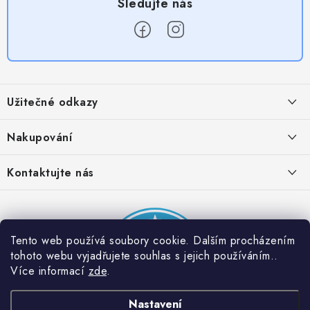
Z
á
Užitečné odkazy
p
a
Obchodní podmínky
Nakupování
t
Zásady zpracování ochrany osobních údajů
í
Časté otázky
Kontaktujte nás
Provizní systém
Doprava a platba
Napište nám
Partner stránek: Super plecháček
Podmínky akce 2 + 1 zdarma
Kontakty
Tento web používá soubory cookie. Dalším procházením
tohoto webu vyjadřujete souhlas s jejich používáním..
Více informací
zde
.
Nastavení