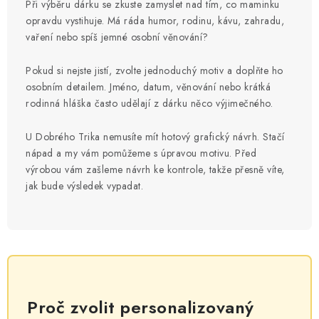
Při výběru dárku se zkuste zamyslet nad tím, co maminku
opravdu vystihuje. Má ráda humor, rodinu, kávu, zahradu,
vaření nebo spíš jemné osobní věnování?
Pokud si nejste jistí, zvolte jednoduchý motiv a doplňte ho
osobním detailem. Jméno, datum, věnování nebo krátká
rodinná hláška často udělají z dárku něco výjimečného.
U Dobrého Trika nemusíte mít hotový grafický návrh. Stačí
nápad a my vám pomůžeme s úpravou motivu. Před
výrobou vám zašleme návrh ke kontrole, takže přesně víte,
jak bude výsledek vypadat.
Proč zvolit personalizovaný