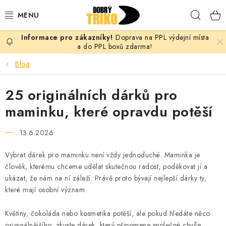
Přejít
Hleda
na
obsah
Doprava na PPL výdejní místa
PRO ŽENY
a do PPL boxů zdarma!
Blog
PRO MUŽE
25 originálních dárků pro
PRO DĚTI
maminku, které opravdu potěší
DOPLŇKY
13.6.2026
PRO PÁRY
Vybrat dárek pro maminku není vždy jednoduché. Maminka je
člověk, kterému chceme udělat skutečnou radost, poděkovat jí a
VLASTNÍ MOTIV
ukázat, že nám na ní záleží. Právě proto bývají nejlepší dárky ty,
které mají osobní význam.
TRIČKA
Květiny, čokoláda nebo kosmetika potěší, ale pokud hledáte něco
originálnějšího, zkuste dárek, který připomene společné chvíle,