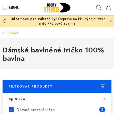
Přejít
Hleda
na
obsah
Doprava na PPL výdejní místa
PRO ŽENY
a do PPL boxů zdarma!
Hudba
PRO MUŽE
Dámské bavlněné tričko 100%
PRO DĚTI
bavlna
DOPLŇKY
PRO PÁRY
FILTROVAT PRODUKTY
VLASTNÍ MOTIV
Typ trička
TRIČKA
Dámské bavlněné tričko
5