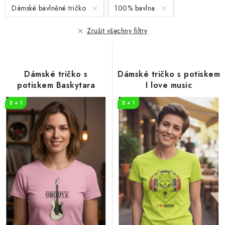
s
n
Dámské bavlněné tričko
100% bavlna
p
í
r
p
Zrušit všechny filtry
o
r
d
o
u
d
Dámské tričko s
Dámské tričko s potiskem
k
u
potiskem Baskytara
I love music
t
k
2 + 1
2 + 1
ů
t
ů