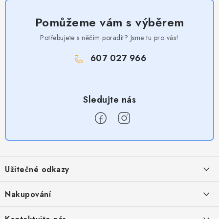
Pomůžeme vám s výběrem
Potřebujete s něčím poradit? Jsme tu pro vás!
607 027 966
Z
á
Užitečné odkazy
p
a
Obchodní podmínky
Nakupování
t
Zásady zpracování ochrany osobních údajů
í
Časté otázky