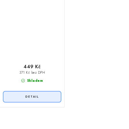
449 Kč
371 Kč bez DPH
Skladem
O