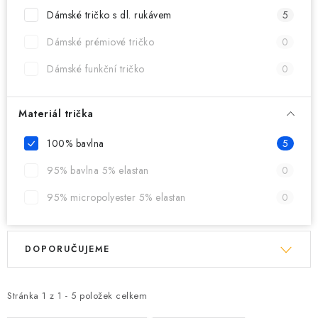
MIKINY
Dámské tričko s dl. rukávem
5
OKAMŽITĚ K ODBĚRU
Dámské prémiové tričko
0
Dámské funkční tričko
0
B2B
MÁM SRDCE POMÁHÁM
Materiál trička
100% bavlna
5
VÁNOCE
95% bavlna 5% elastan
0
PROVIZNÍ SYSTÉM
95% micropolyester 5% elastan
0
O nás
Časté otázky
Doprava a platba
V
Ř
Obchodní podmínky
DOPORUČUJEME
ý
a
Zásady zpracování ochrany osobních údajů
Napište nám
p
z
Kontakty
i
e
Stránka
1
z
1
-
5
položek celkem