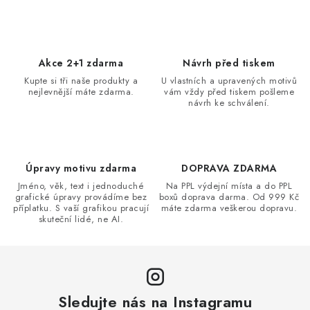
v
l
á
d
Akce 2+1 zdarma
Návrh před tiskem
a
Kupte si tři naše produkty a
U vlastních a upravených motivů
nejlevnější máte zdarma.
vám vždy před tiskem pošleme
c
návrh ke schválení.
í
p
r
v
Úpravy motivu zdarma
DOPRAVA ZDARMA
k
Jméno, věk, text i jednoduché
Na PPL výdejní místa a do PPL
grafické úpravy provádíme bez
boxů doprava darma. Od 999 Kč
y
příplatku. S vaší grafikou pracují
máte zdarma veškerou dopravu.
v
skuteční lidé, ne AI.
ý
p
i
s
Sledujte nás na Instagramu