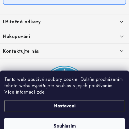
Z
á
Užitečné odkazy
p
a
Obchodní podmínky
Nakupování
t
Zásady zpracování ochrany osobních údajů
í
Časté otázky
Kontaktujte nás
Provizní systém
Doprava a platba
Napište nám
Partner stránek: Super plecháček
Podmínky akce 2 + 1 zdarma
Kontakty
Tento web používá soubory cookie. Dalším procházením
tohoto webu vyjadřujete souhlas s jejich používáním..
Více informací
zde
.
Nastavení
Souhlasím
Copyright 2026
Dobrý triko
. Všechna práva vyhrazena.