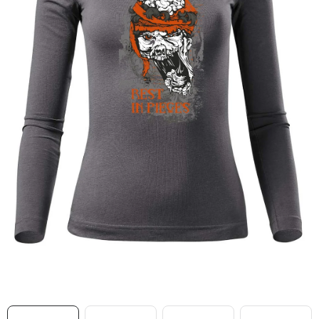
MIKINY
OKAMŽITĚ K ODBĚRU
B2B
MÁM SRDCE POMÁHÁM
VÁNOCE
PROVIZNÍ SYSTÉM
O nás
Časté otázky
Doprava a platba
Obchodní podmínky
Zásady zpracování ochrany osobních údajů
Napište nám
Kontakty