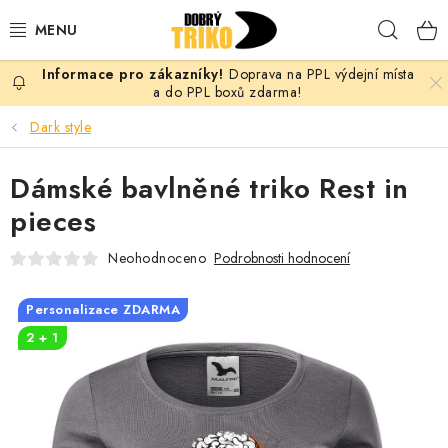
Přejít
Hleda
na
obsah
Doprava na PPL výdejní místa
PRO ŽENY
a do PPL boxů zdarma!
Dark style
PRO MUŽE
Dámské bavlněné triko Rest in
PRO DĚTI
pieces
DOPLŇKY
Neohodnoceno
Podrobnosti hodnocení
PRO PÁRY
Personalizace ZDARMA
2 + 1
VLASTNÍ MOTIV
TRIČKA