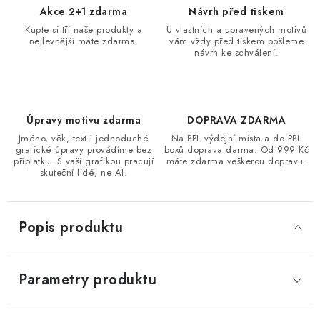
Akce 2+1 zdarma
Návrh před tiskem
Kupte si tři naše produkty a
U vlastních a upravených motivů
nejlevnější máte zdarma.
vám vždy před tiskem pošleme
návrh ke schválení.
Úpravy motivu zdarma
DOPRAVA ZDARMA
Jméno, věk, text i jednoduché
Na PPL výdejní místa a do PPL
grafické úpravy provádíme bez
boxů doprava darma. Od 999 Kč
příplatku. S vaší grafikou pracují
máte zdarma veškerou dopravu.
skuteční lidé, ne AI.
Popis produktu
Parametry produktu