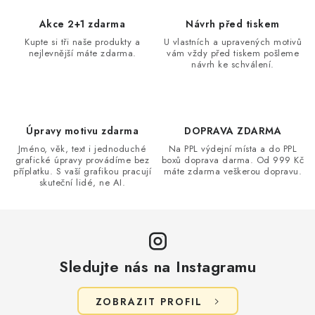
á
d
Akce 2+1 zdarma
Návrh před tiskem
a
Kupte si tři naše produkty a
U vlastních a upravených motivů
nejlevnější máte zdarma.
vám vždy před tiskem pošleme
c
návrh ke schválení.
í
p
r
v
Úpravy motivu zdarma
DOPRAVA ZDARMA
k
Jméno, věk, text i jednoduché
Na PPL výdejní místa a do PPL
grafické úpravy provádíme bez
boxů doprava darma. Od 999 Kč
y
příplatku. S vaší grafikou pracují
máte zdarma veškerou dopravu.
v
skuteční lidé, ne AI.
ý
p
i
s
Sledujte nás na Instagramu
u
ZOBRAZIT PROFIL