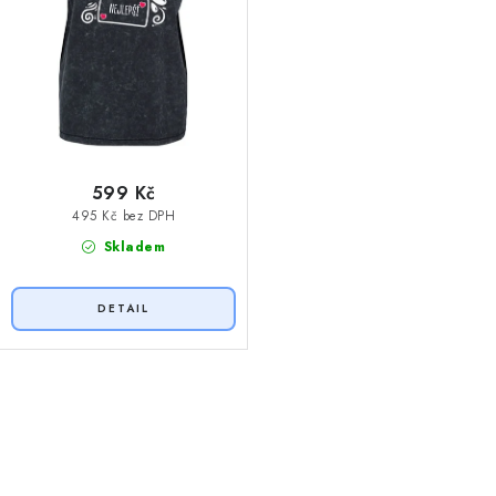
599 Kč
495 Kč bez DPH
Skladem
O
v
l