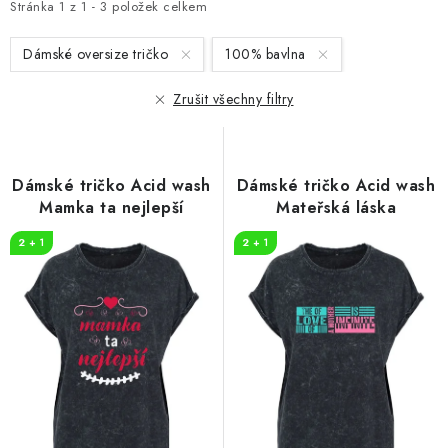
i
e
Stránka
1
z
1
-
3
položek celkem
s
n
Dámské oversize tričko
100% bavlna
p
í
r
p
Zrušit všechny filtry
o
r
d
o
u
d
Dámské tričko Acid wash
Dámské tričko Acid wash
k
u
Mamka ta nejlepší
Mateřská láska
t
k
2 + 1
2 + 1
ů
t
ů