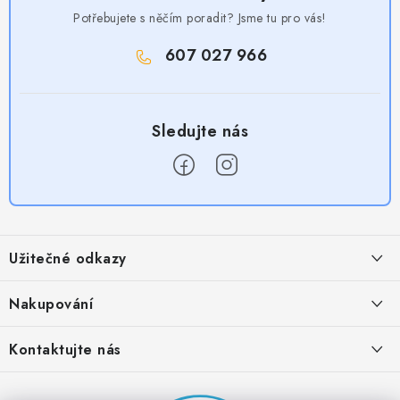
Potřebujete s něčím poradit? Jsme tu pro vás!
607 027 966
Z
á
Užitečné odkazy
p
a
Obchodní podmínky
Nakupování
t
Zásady zpracování ochrany osobních údajů
í
Časté otázky
Kontaktujte nás
Provizní systém
Doprava a platba
Napište nám
Partner stránek: Super plecháček