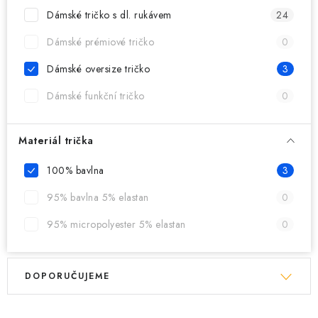
MIKINY
Dámské tričko s dl. rukávem
24
OKAMŽITĚ K ODBĚRU
Dámské prémiové tričko
0
Dámské oversize tričko
3
B2B
Dámské funkční tričko
0
MÁM SRDCE POMÁHÁM
Materiál trička
VÁNOCE
100% bavlna
3
PROVIZNÍ SYSTÉM
95% bavlna 5% elastan
0
95% micropolyester 5% elastan
0
O nás
Časté otázky
Doprava a platba
Obchodní podmínky
V
Ř
Zásady zpracování ochrany osobních údajů
Napište nám
DOPORUČUJEME
ý
a
Kontakty
p
z