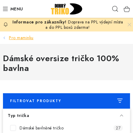
Přejít
Hleda
na
obsah
Doprava na PPL výdejní místa
PRO ŽENY
a do PPL boxů zdarma!
Pro maminku
PRO MUŽE
Dámské oversize tričko 100%
PRO DĚTI
bavlna
DOPLŇKY
PRO PÁRY
FILTROVAT PRODUKTY
VLASTNÍ MOTIV
Typ trička
TRIČKA
Dámské bavlněné tričko
27