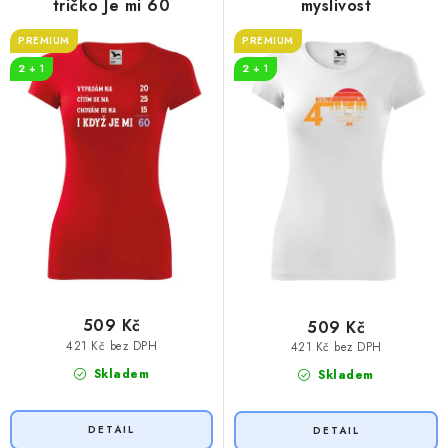
k
u
tričko Je mi 60
myslivost
t
k
PREMIUM
PREMIUM
ů
t
2 + 1
2 + 1
ů
509 Kč
509 Kč
421 Kč bez DPH
421 Kč bez DPH
Skladem
Skladem