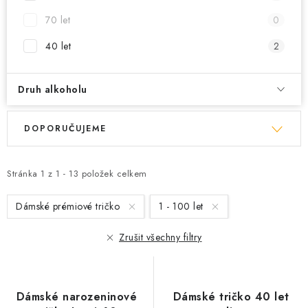
70 let
0
40 let
2
Druh alkoholu
V
Ř
DOPORUČUJEME
ý
a
p
z
i
e
Stránka
1
z
1
-
13
položek celkem
s
n
Dámské prémiové tričko
1 - 100 let
p
í
r
p
Zrušit všechny filtry
o
r
d
o
u
d
Dámské narozeninové
Dámské tričko 40 let