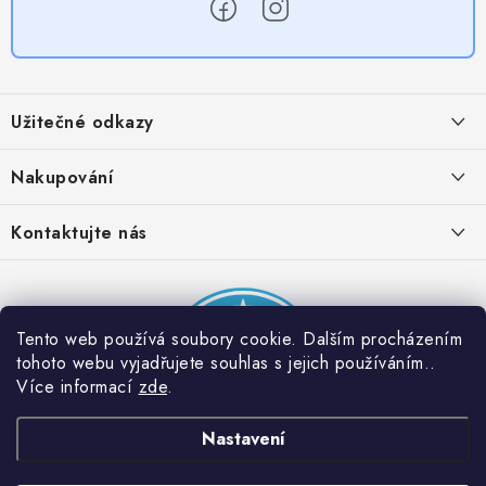
Z
á
Užitečné odkazy
p
a
Obchodní podmínky
Nakupování
t
Zásady zpracování ochrany osobních údajů
í
Časté otázky
Kontaktujte nás
Provizní systém
Doprava a platba
Napište nám
Partner stránek: Super plecháček
Podmínky akce 2 + 1 zdarma
Kontakty
Tento web používá soubory cookie. Dalším procházením
tohoto webu vyjadřujete souhlas s jejich používáním..
Více informací
zde
.
Nastavení