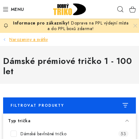
Přejít
Hleda
na
obsah
Doprava na PPL výdejní místa
PRO ŽENY
a do PPL boxů zdarma!
Narozeniny a svátky
PRO MUŽE
Dámské prémiové tričko 1 - 100
PRO DĚTI
let
DOPLŇKY
PRO PÁRY
FILTROVAT PRODUKTY
VLASTNÍ MOTIV
Typ trička
TRIČKA
Dámské bavlněné tričko
53