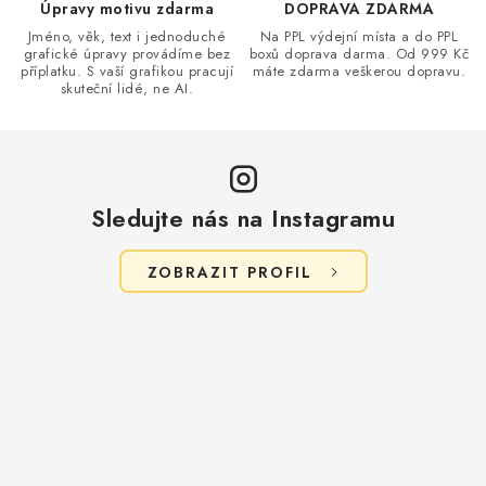
v
Úpravy motivu zdarma
DOPRAVA ZDARMA
k
Jméno, věk, text i jednoduché
Na PPL výdejní místa a do PPL
grafické úpravy provádíme bez
boxů doprava darma. Od 999 Kč
y
příplatku. S vaší grafikou pracují
máte zdarma veškerou dopravu.
v
skuteční lidé, ne AI.
ý
p
i
s
Sledujte nás na Instagramu
u
ZOBRAZIT PROFIL