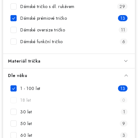
MIKINY
Dámské tričko s dl. rukávem
29
OKAMŽITĚ K ODBĚRU
Dámské prémiové tričko
13
Dámské oversize tričko
11
B2B
Dámské funkční tričko
6
MÁM SRDCE POMÁHÁM
Materiál trička
VÁNOCE
Dle věku
PROVIZNÍ SYSTÉM
1 - 100 let
13
O nás
Časté otázky
Doprava a platba
18 let
0
Obchodní podmínky
30 let
1
Zásady zpracování ochrany osobních údajů
Napište nám
50 let
9
Kontakty
60 let
3