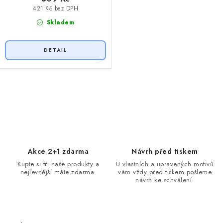
421 Kč bez DPH
Skladem
O
v
l
á
d
Akce 2+1 zdarma
Návrh před tiskem
a
Kupte si tři naše produkty a
U vlastních a upravených motivů
nejlevnější máte zdarma.
vám vždy před tiskem pošleme
c
návrh ke schválení.
í
p
r