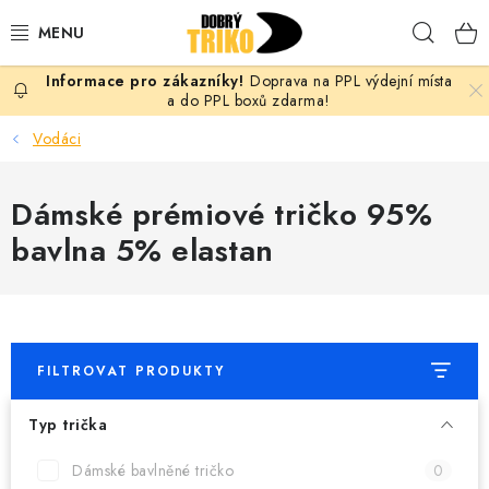
Přejít
Hleda
na
obsah
Doprava na PPL výdejní místa
PRO ŽENY
a do PPL boxů zdarma!
Vodáci
PRO MUŽE
Dámské prémiové tričko 95%
PRO DĚTI
bavlna 5% elastan
DOPLŇKY
PRO PÁRY
FILTROVAT PRODUKTY
VLASTNÍ MOTIV
Typ trička
TRIČKA
Dámské bavlněné tričko
0