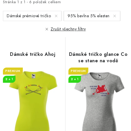
i
e
Stránka
1
z
1
-
6
položek celkem
s
n
Dámské prémiové tričko
95% bavlna 5% elastan
p
í
r
p
Zrušit všechny filtry
o
r
d
o
u
d
Dámské tričko Ahoj
Dámské tričko glance Co
k
u
se stane na vodě
t
k
PREMIUM
PREMIUM
ů
t
2 + 1
2 + 1
ů