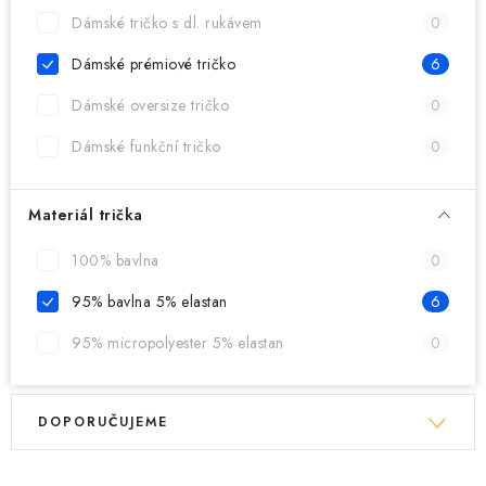
MIKINY
Dámské tričko s dl. rukávem
0
OKAMŽITĚ K ODBĚRU
Dámské prémiové tričko
6
Dámské oversize tričko
0
B2B
Dámské funkční tričko
0
MÁM SRDCE POMÁHÁM
Materiál trička
VÁNOCE
100% bavlna
0
PROVIZNÍ SYSTÉM
95% bavlna 5% elastan
6
95% micropolyester 5% elastan
0
O nás
Časté otázky
Doprava a platba
Obchodní podmínky
V
Ř
Zásady zpracování ochrany osobních údajů
Napište nám
DOPORUČUJEME
ý
a
Kontakty
p
z