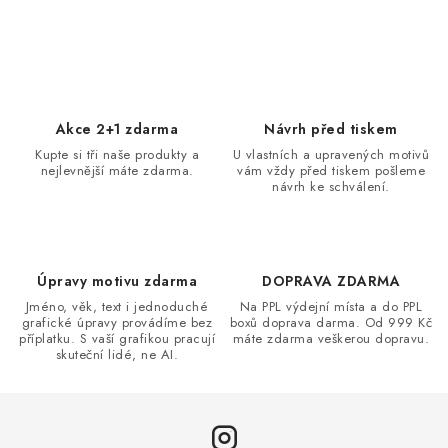
O
v
l
á
d
Akce 2+1 zdarma
Návrh před tiskem
a
Kupte si tři naše produkty a
U vlastních a upravených motivů
nejlevnější máte zdarma.
vám vždy před tiskem pošleme
c
návrh ke schválení.
í
p
r
v
Úpravy motivu zdarma
DOPRAVA ZDARMA
k
Jméno, věk, text i jednoduché
Na PPL výdejní místa a do PPL
grafické úpravy provádíme bez
boxů doprava darma. Od 999 Kč
y
příplatku. S vaší grafikou pracují
máte zdarma veškerou dopravu.
v
skuteční lidé, ne AI.
ý
p
i