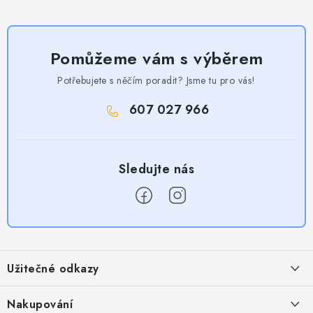
Pomůžeme vám s výběrem
Potřebujete s něčím poradit? Jsme tu pro vás!
607 027 966
Z
á
Užitečné odkazy
p
a
Obchodní podmínky
Nakupování