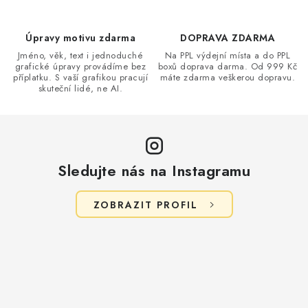
p
i
Úpravy motivu zdarma
DOPRAVA ZDARMA
s
Jméno, věk, text i jednoduché
Na PPL výdejní místa a do PPL
u
grafické úpravy provádíme bez
boxů doprava darma. Od 999 Kč
příplatku. S vaší grafikou pracují
máte zdarma veškerou dopravu.
skuteční lidé, ne AI.
Sledujte nás na Instagramu
ZOBRAZIT PROFIL