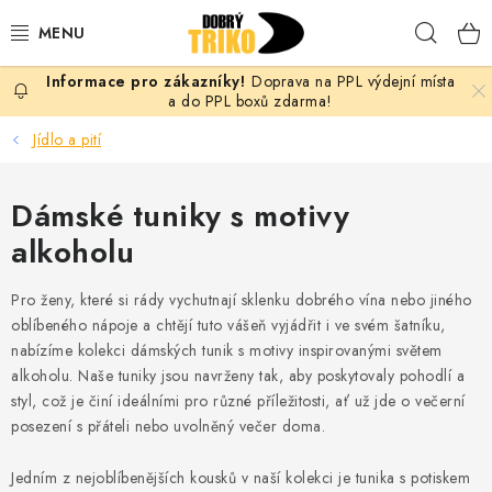
Přejít
Hleda
na
obsah
Doprava na PPL výdejní místa
PRO ŽENY
a do PPL boxů zdarma!
Jídlo a pití
PRO MUŽE
Dámské tuniky s motivy
PRO DĚTI
alkoholu
DOPLŇKY
Pro ženy, které si rády vychutnají sklenku dobrého vína nebo jiného
PRO PÁRY
oblíbeného nápoje a chtějí tuto vášeň vyjádřit i ve svém šatníku,
nabízíme kolekci dámských tunik s motivy inspirovanými světem
alkoholu. Naše tuniky jsou navrženy tak, aby poskytovaly pohodlí a
VLASTNÍ MOTIV
styl, což je činí ideálními pro různé příležitosti, ať už jde o večerní
posezení s přáteli nebo uvolněný večer doma.
TRIČKA
Jedním z nejoblíbenějších kousků v naší kolekci je tunika s potiskem