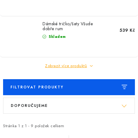
Dámské tričko/šaty Všude
dobře rum
539 Kč
Skladem
Zobrazit více produktů
FILTROVAT PRODUKTY
V
Ř
DOPORUČUJEME
ý
a
p
z
i
e
Stránka
1
z
1
-
9
položek celkem
s
n