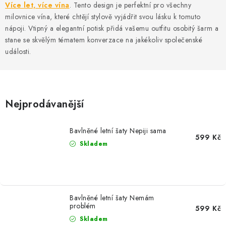
MIKINY
Více let, více vína
. Tento design je perfektní pro všechny
milovnice vína, které chtějí stylově vyjádřit svou lásku k tomuto
OKAMŽITĚ K ODBĚRU
nápoji. Vtipný a elegantní potisk přidá vašemu outfitu osobitý šarm a
stane se skvělým tématem konverzace na jakékoliv společenské
události.
B2B
MÁM SRDCE POMÁHÁM
Nejprodávanější
VÁNOCE
Bavlněné letní šaty Nepiji sama
PROVIZNÍ SYSTÉM
599 Kč
Skladem
O nás
Časté otázky
Doprava a platba
Obchodní podmínky
Zásady zpracování ochrany osobních údajů
Napište nám
Bavlněné letní šaty Nemám
problém
Kontakty
599 Kč
Skladem