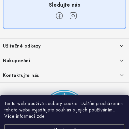
Z
á
Užitečné odkazy
p
a
Obchodní podmínky
Nakupování
t
Zásady zpracování ochrany osobních údajů
í
Časté otázky
Kontaktujte nás
Provizní systém
Doprava a platba
Napište nám
Partner stránek: Super plecháček
Podmínky akce 2 + 1 zdarma
Kontakty
Tento web používá soubory cookie. Dalším procházením
tohoto webu vyjadřujete souhlas s jejich používáním..
Více informací
zde
.