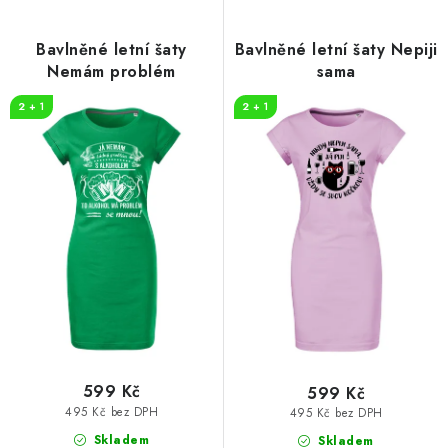
p
í
r
p
Bavlněné letní šaty
Bavlněné letní šaty Nepiji
o
r
Nemám problém
sama
d
o
2 + 1
2 + 1
u
d
k
u
t
k
ů
t
ů
599 Kč
599 Kč
495 Kč bez DPH
495 Kč bez DPH
Skladem
Skladem