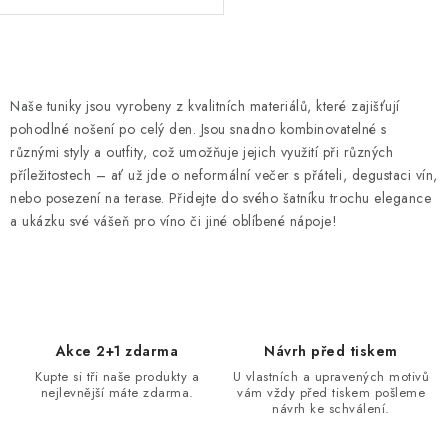
O
v
Naše tuniky jsou vyrobeny z kvalitních materiálů, které zajišťují
l
pohodlné nošení po celý den. Jsou snadno kombinovatelné s
á
různými styly a outfity, což umožňuje jejich využití při různých
d
příležitostech – ať už jde o neformální večer s přáteli, degustaci vín,
nebo posezení na terase. Přidejte do svého šatníku trochu elegance
a
a ukázku své vášeň pro víno či jiné oblíbené nápoje!
c
í
p
r
v
Akce 2+1 zdarma
Návrh před tiskem
k
Kupte si tři naše produkty a
U vlastních a upravených motivů
y
nejlevnější máte zdarma.
vám vždy před tiskem pošleme
v
návrh ke schválení.
ý