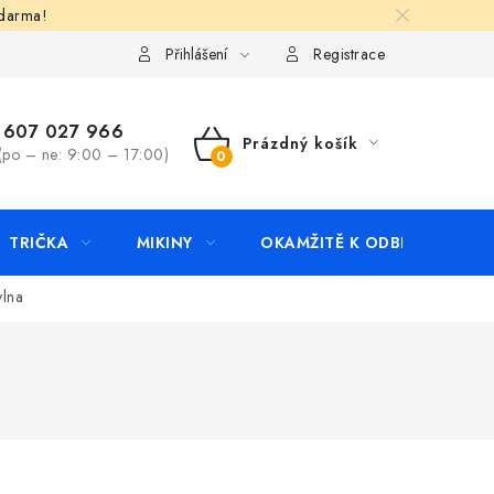
zdarma!
apište nám
Kontakty
Přihlášení
Registrace
607 027 966
Prázdný košík
(po – ne: 9:00 – 17:00)
NÁKUPNÍ
KOŠÍK
TRIČKA
MIKINY
OKAMŽITĚ K ODBĚRU
B
vlna