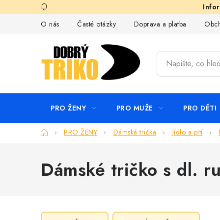
Přejít
na
O nás
Časté otázky
Doprava a platba
Obch
obsah
PRO ŽENY
PRO MUŽE
PRO DĚTI
Domů
PRO ŽENY
Dámská trička
Jídlo a pití
Dámské tričko s dl. 