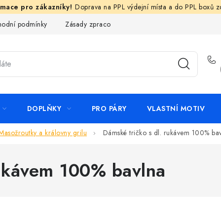
Doprava na PPL výdejní místa a do PPL boxů 
odní podmínky
Zásady zpracování ochrany osobních údajů
N
DOPLŇKY
PRO PÁRY
VLASTNÍ MOTIV
Masožroutky a královny grilu
Dámské tričko s dl. rukávem 100% ba
rukávem 100% bavlna