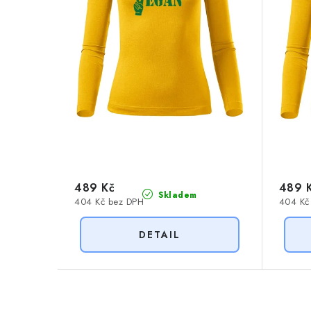
r
o
o
d
d
u
u
k
k
t
t
ů
ů
489 Kč
489 
Skladem
404 Kč bez DPH
404 Kč