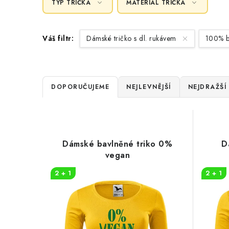
TYP TRIČKA
MATERIÁL TRIČKA
Váš filtr:
Dámské tričko s dl. rukávem
100% b
Ř
DOPORUČUJEME
NEJLEVNĚJŠÍ
NEJDRAŽŠÍ
a
V
z
ý
e
Dámské bavlněné triko 0%
D
p
vegan
n
i
2 + 1
2 + 1
í
s
p
p
r