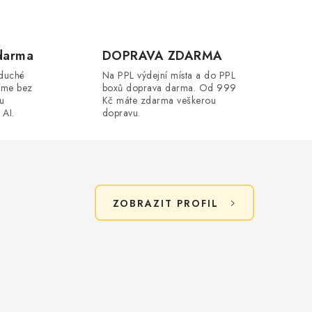
darma
DOPRAVA ZDARMA
oduché
Na PPL výdejní místa a do PPL
íme bez
boxů doprava darma. Od 999
ou
Kč máte zdarma veškerou
 AI.
dopravu.
ZOBRAZIT PROFIL