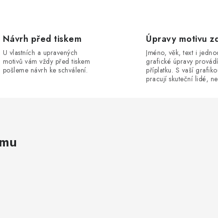
Návrh před tiskem
Úpravy motivu z
U vlastních a upravených
Jméno, věk, text i jedn
motivů vám vždy před tiskem
grafické úpravy provád
pošleme návrh ke schválení.
příplatku. S vaší grafik
pracují skuteční lidé, ne
amu