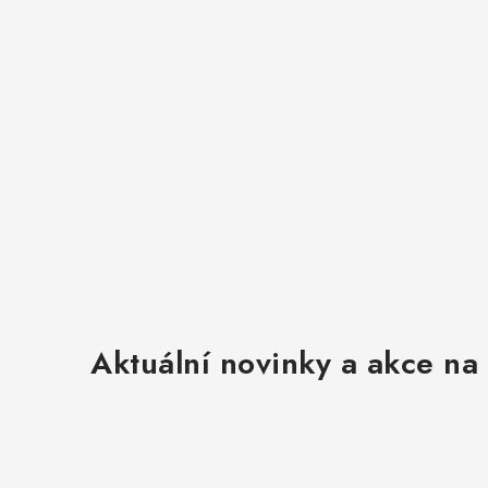
v
ý
p
i
s
u
Aktuální novinky a akce na 