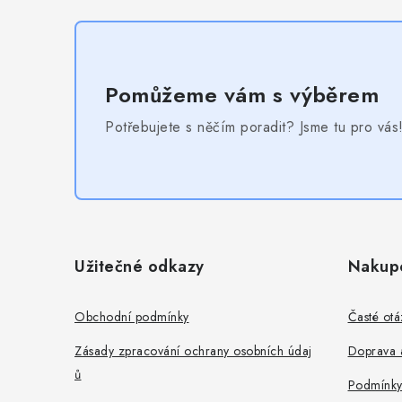
Pomůžeme vám s výběrem
Potřebujete s něčím poradit? Jsme tu pro vás
Z
á
Užitečné odkazy
Nakup
p
a
Obchodní podmínky
Časté otá
t
Zásady zpracování ochrany osobních údaj
Doprava a
ů
í
Podmínky