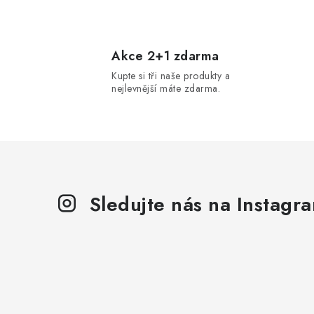
O
v
l
Akce 2+1 zdarma
Kupte si tři naše produkty a
á
nejlevnější máte zdarma.
d
a
c
í
p
Sledujte nás na Instagr
r
v
k
y