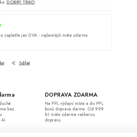
ka:
DOBRÝ TRIKO
a
a zaplatíte jen DVA - nejlevnější máte zdarma.
dat
Sdílet
darma
DOPRAVA ZDARMA
oduché
Na PPL výdejní místa a do PPL
íme bez
boxů doprava darma. Od 999
ou
Kč máte zdarma veškerou
 AI.
dopravu.