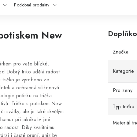
Podobné produkty
 potiskem New
Doplňko
Značka
árkem pro vaše blízké.
Kategorie
od Dobrý triko udělá radost
 tričko
je vyrobeno ze
dotek a ochranná silikonová
Pro ženy
hnologie potisku na trička
otivů. Tričko s potiskem New
Typ trička
i svátky, ale je také skvělým
humor při jakékoliv jiné
Materiál tr
ro radost. Díky kvalitnímu
drží i časté praní, aniž by