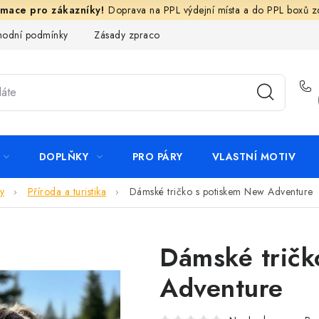
Doprava na PPL výdejní místa a do PPL boxů 
odní podmínky
Zásady zpracování ochrany osobních údajů
N
DOPLŇKY
PRO PÁRY
VLASTNÍ MOTIV
y
Příroda a turistika
Dámské tričko s potiskem New Adventure
Dámské tričk
Adventure