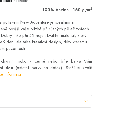
robnosti hodnocení
2
100% bavlna - 160 g/m
 s potiskem New Adventure je ideálním a
eně potěší vaše blízké při různých příležitostech.
obrý triko přináší nejen kvalitní materiál, který
elý den, ale také kreativní design, díky kterému
dem pozornosti.
 chvíli? Tričko v černé nebo bílé barvě Vám
vní den
(ostatní barvy na dotaz). Stačí si zvolit
ce informací