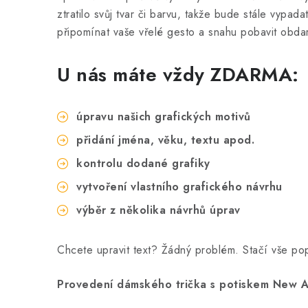
ztratilo svůj tvar či barvu, takže bude stále vypa
připomínat vaše vřelé gesto a snahu pobavit obda
U nás máte vždy ZDARMA:
úpravu našich grafických motivů
přidání jména, věku, textu apod.
kontrolu dodané grafiky
vytvoření vlastního grafického návrhu
výběr z několika návrhů úprav
Chcete upravit text? Žádný problém. Stačí vše p
Provedení dámského trička s potiskem New A