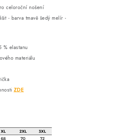
pro celoroční nošení
šit - barva tmavě šedý melír -
5 % elastanu
hového materiálu
rička
bnosti
ZDE