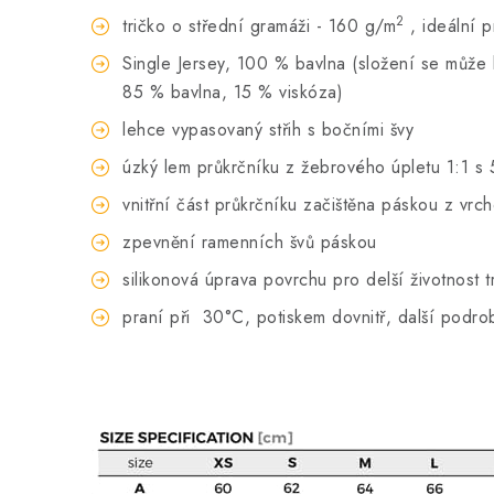
2
tričko o střední gramáži - 160 g/m
, ideální 
Single Jersey, 100 % bavlna (složení se může li
85 % bavlna, 15 % viskóza)
lehce vypasovaný střih s bočními švy
úzký lem průkrčníku z žebrového úpletu 1:1 s 
vnitřní část průkrčníku začištěna páskou z vrc
zpevnění ramenních švů páskou
silikonová úprava povrchu pro delší životnost t
praní při
30°C, potiskem dovnitř, další podro