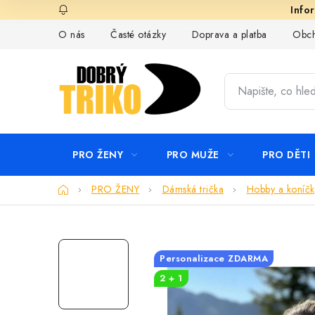
Přejít
na
O nás
Časté otázky
Doprava a platba
Obch
obsah
PRO ŽENY
PRO MUŽE
PRO DĚTI
Domů
PRO ŽENY
Dámská trička
Hobby a koníčk
Personalizace ZDARMA
2 + 1