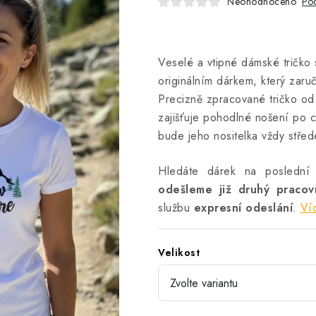
Neohodnoceno
Pod
Veselé a vtipné dámské tričko
originálním dárkem, který zaruč
Precizně zpracované tričko od D
zajišťuje pohodlné nošení po c
bude jeho nositelka vždy stře
Hledáte dárek na poslední
odešleme již druhý praco
službu
expresní odeslání
.
Ví
Velikost