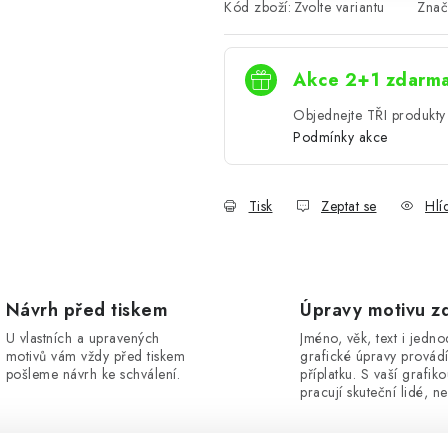
Kód zboží:
Zvolte variantu
Znač
Akce 2+1 zdarm
Objednejte TŘI produkty 
Podmínky akce
Tisk
Zeptat se
Hlí
Návrh před tiskem
Úpravy motivu z
U vlastních a upravených
Jméno, věk, text i jedn
motivů vám vždy před tiskem
grafické úpravy provád
pošleme návrh ke schválení.
příplatku. S vaší grafik
pracují skuteční lidé, ne