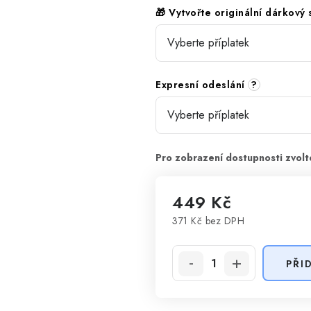
🎁 Vytvořte originální dárkový
Expresní odeslání
?
449 Kč
371 Kč
bez DPH
Měrná cena:
PŘI