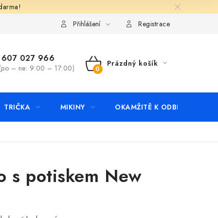
zdarma!
apište nám
Kontakty
Přihlášení
Registrace
607 027 966
Prázdný košík
(po – ne: 9:00 – 17:00)
NÁKUPNÍ
KOŠÍK
TRIČKA
MIKINY
OKAMŽITĚ K ODBĚRU
B
o s potiskem New