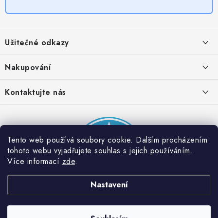
Z
á
Užitečné odkazy
p
a
Obchodní podmínky
Nakupování
t
Zásady zpracování ochrany osobních údajů
í
Časté otázky
Kontaktujte nás
Provizní systém
Doprava a platba
Napište nám
Partner stránek: Super plecháček
Podmínky akce 2 + 1 zdarma
Kontakty
Tento web používá soubory cookie. Dalším procházením
tohoto webu vyjadřujete souhlas s jejich používáním..
Více informací
zde
.
Nastavení