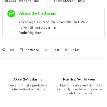
Kód zboží:
Zvolte variantu
Značka:
DOBRÝ TRIKO
Akce 2+1 zdarma
Objednejte TŘI produkty a zaplatíte jen DVA -
nejlevnější máte zdarma.
Podmínky akce
Tisk
Zeptat se
Hlídat
Sdílet
Akce 2+1 zdarma
Návrh před tiskem
Kupte si tři naše produkty a
U vlastních a upravených motivů
nejlevnější máte zdarma.
vám vždy před tiskem pošleme
návrh ke schválení.