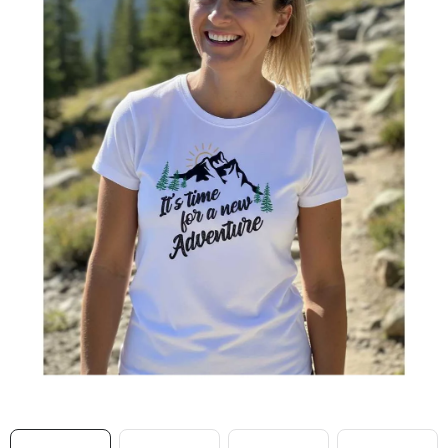
MIKINY
OKAMŽITĚ K ODBĚRU
B2B
MÁM SRDCE POMÁHÁM
VÁNOCE
PROVIZNÍ SYSTÉM
O nás
Časté otázky
Doprava a platba
Obchodní podmínky
Zásady zpracování ochrany osobních údajů
Napište nám
Kontakty