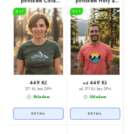
potiskem Čistá
potiskem Hory a
záležitost hory
slunce
2 + 1
2 + 1
449 Kč
449 Kč
od
371 Kč bez DPH
od 371 Kč bez DPH
Skladem
Skladem