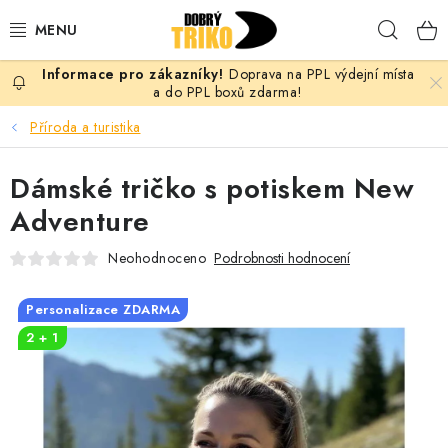
Přejít
Hleda
na
obsah
Doprava na PPL výdejní místa
PRO ŽENY
a do PPL boxů zdarma!
Příroda a turistika
PRO MUŽE
Dámské tričko s potiskem New
PRO DĚTI
Adventure
DOPLŇKY
Neohodnoceno
Podrobnosti hodnocení
PRO PÁRY
Personalizace ZDARMA
2 + 1
VLASTNÍ MOTIV
TRIČKA