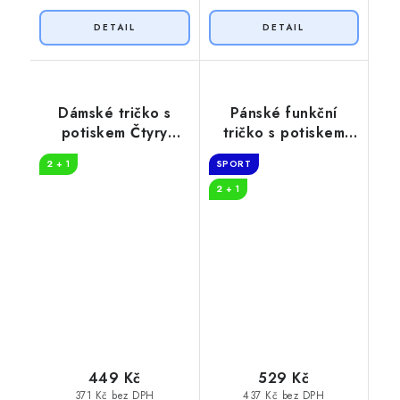
Dámské tričko s
Pánské funkční
potiskem Čtyry
tričko s potiskem
kočky
Party animal
2 + 1
SPORT
2 + 1
449 Kč
529 Kč
371 Kč bez DPH
437 Kč bez DPH