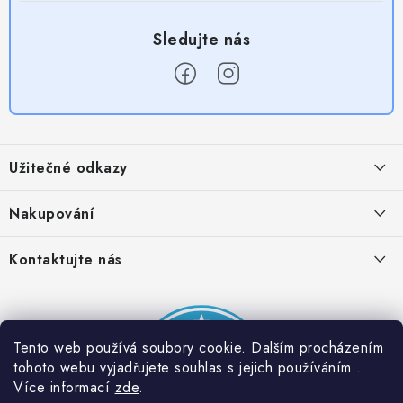
Z
á
Užitečné odkazy
p
a
Obchodní podmínky
Nakupování
t
Zásady zpracování ochrany osobních údajů
í
Časté otázky
Kontaktujte nás
Provizní systém
Doprava a platba
Napište nám
Partner stránek: Super plecháček
Podmínky akce 2 + 1 zdarma
Kontakty
Tento web používá soubory cookie. Dalším procházením
tohoto webu vyjadřujete souhlas s jejich používáním..
Více informací
zde
.