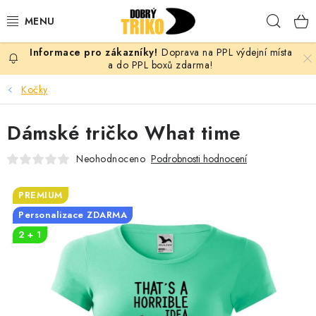
Přejít
Hleda
na
obsah
Doprava na PPL výdejní místa
PRO ŽENY
a do PPL boxů zdarma!
Kočky
PRO MUŽE
Dámské tričko What time
PRO DĚTI
Neohodnoceno
Podrobnosti hodnocení
DOPLŇKY
PREMIUM
PRO PÁRY
Personalizace ZDARMA
2 + 1
VLASTNÍ MOTIV
TRIČKA