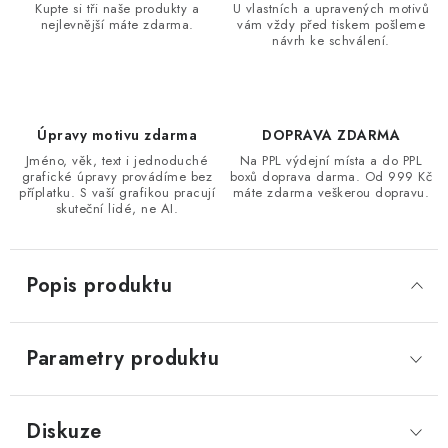
Kupte si tři naše produkty a
U vlastních a upravených motivů
nejlevnější máte zdarma.
vám vždy před tiskem pošleme
návrh ke schválení.
Úpravy motivu zdarma
DOPRAVA ZDARMA
Jméno, věk, text i jednoduché
Na PPL výdejní místa a do PPL
grafické úpravy provádíme bez
boxů doprava darma. Od 999 Kč
příplatku. S vaší grafikou pracují
máte zdarma veškerou dopravu.
skuteční lidé, ne AI.
Popis produktu
Parametry produktu
Diskuze