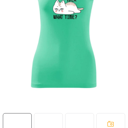
MIKINY
OKAMŽITĚ K ODBĚRU
B2B
MÁM SRDCE POMÁHÁM
VÁNOCE
PROVIZNÍ SYSTÉM
O nás
Časté otázky
Doprava a platba
Obchodní podmínky
Zásady zpracování ochrany osobních údajů
Napište nám
Kontakty