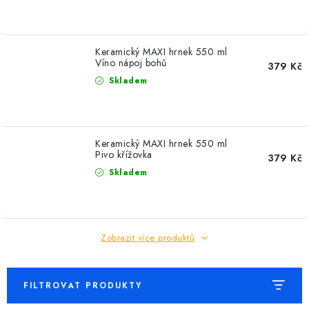
MIKINY
OKAMŽITĚ K ODBĚRU
Keramický MAXI hrnek 550 ml
Víno nápoj bohů
379 Kč
B2B
Skladem
MÁM SRDCE POMÁHÁM
Keramický MAXI hrnek 550 ml
VÁNOCE
Pivo křížovka
379 Kč
Skladem
PROVIZNÍ SYSTÉM
O nás
Časté otázky
Doprava a platba
Zobrazit více produktů
Obchodní podmínky
Zásady zpracování ochrany osobních údajů
Napište nám
Kontakty
FILTROVAT PRODUKTY