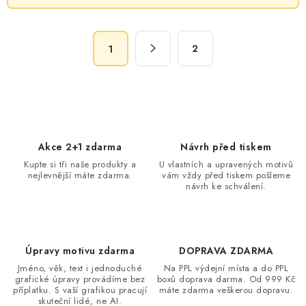
l
á
S
d
2
1
t
a
r
c
á
n
í
k
p
o
r
Akce 2+1 zdarma
Návrh před tiskem
v
v
Kupte si tři naše produkty a
U vlastních a upravených motivů
á
k
nejlevnější máte zdarma.
vám vždy před tiskem pošleme
n
návrh ke schválení.
y
í
v
ý
p
Úpravy motivu zdarma
DOPRAVA ZDARMA
i
Jméno, věk, text i jednoduché
Na PPL výdejní místa a do PPL
s
grafické úpravy provádíme bez
boxů doprava darma. Od 999 Kč
příplatku. S vaší grafikou pracují
máte zdarma veškerou dopravu.
u
skuteční lidé, ne AI.