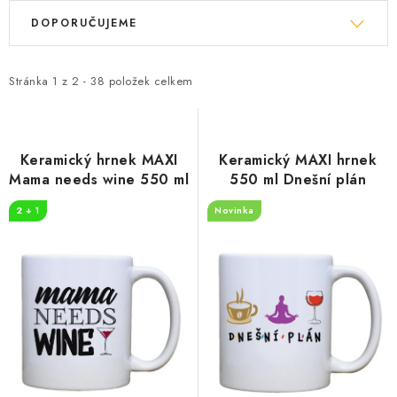
V
Ř
DOPORUČUJEME
ý
a
p
z
i
e
Stránka
1
z
2
-
38
položek celkem
s
n
p
í
r
p
Keramický hrnek MAXI
Keramický MAXI hrnek
o
r
Mama needs wine 550 ml
550 ml Dnešní plán
d
o
2 + 1
Novinka
u
d
k
u
t
k
ů
t
ů