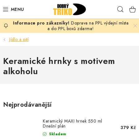
Přejít
Hleda
na
obsah
Doprava na PPL výdejní místa
PRO ŽENY
a do PPL boxů zdarma!
Jídlo a pití
PRO MUŽE
Keramické hrnky s motivem
PRO DĚTI
alkoholu
DOPLŇKY
PRO PÁRY
Nejprodávanější
VLASTNÍ MOTIV
Keramický MAXI hrnek 550 ml
TRIČKA
Dnešní plán
379 Kč
Skladem