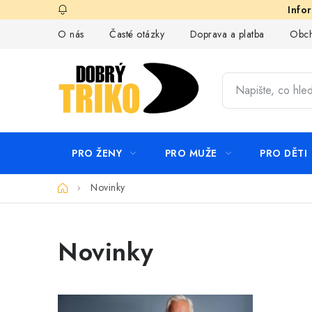
Přejít
na
O nás
Časté otázky
Doprava a platba
Obch
obsah
PRO ŽENY
PRO MUŽE
PRO DĚTI
Domů
Novinky
Novinky
V