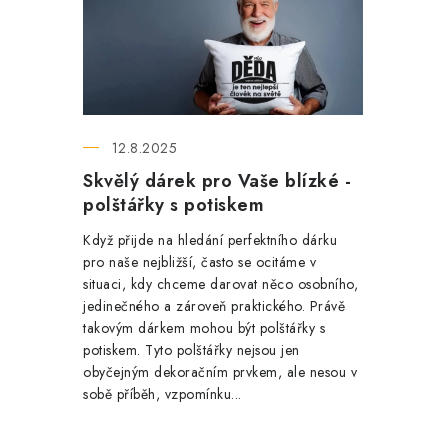
ý
p
i
s
12.8.2025
č
Skvělý dárek pro Vaše blízké -
l
polštářky s potiskem
á
Když přijde na hledání perfektního dárku
pro naše nejbližší, často se ocitáme v
n
situaci, kdy chceme darovat něco osobního,
jedinečného a zároveň praktického. Právě
k
takovým dárkem mohou být polštářky s
ů
potiskem. Tyto polštářky nejsou jen
obyčejným dekoračním prvkem, ale nesou v
sobě příběh, vzpomínku...