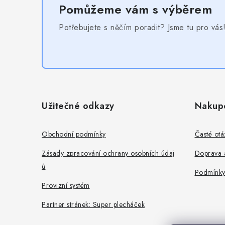
Pomůžeme vám s výběrem
Potřebujete s něčím poradit? Jsme tu pro vás
Z
á
Užitečné odkazy
Nakup
p
a
Obchodní podmínky
Časté otá
t
Zásady zpracování ochrany osobních údaj
Doprava a
ů
í
Podmínky
Provizní systém
Partner stránek: Super plecháček