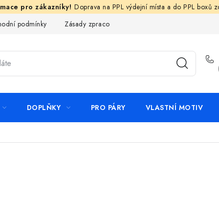
Doprava na PPL výdejní místa a do PPL boxů 
odní podmínky
Zásady zpracování ochrany osobních údajů
N
DOPLŇKY
PRO PÁRY
VLASTNÍ MOTIV