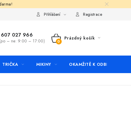
zdarma!
apište nám
Kontakty
Přihlášení
Registrace
607 027 966
Prázdný košík
(po – ne: 9:00 – 17:00)
NÁKUPNÍ
KOŠÍK
TRIČKA
MIKINY
OKAMŽITĚ K ODBĚRU
B