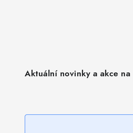
k
y
v
ý
p
i
s
u
Aktuální novinky a akce na 