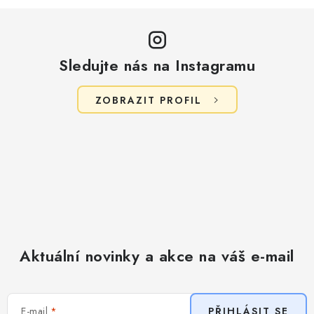
ý
p
i
s
Sledujte nás na Instagramu
u
ZOBRAZIT PROFIL
Aktuální novinky a akce na váš e-mail
E-mail
PŘIHLÁSIT SE