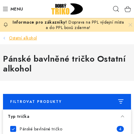
Přejít
Hleda
na
obsah
Doprava na PPL výdejní místa
PRO ŽENY
a do PPL boxů zdarma!
Ostatní alkohol
PRO MUŽE
Pánské bavlněné tričko Ostatní
PRO DĚTI
alkohol
DOPLŇKY
PRO PÁRY
FILTROVAT PRODUKTY
VLASTNÍ MOTIV
Typ trička
TRIČKA
Pánské bavlněné tričko
4