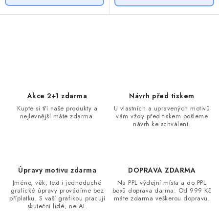
O
v
l
á
d
Akce 2+1 zdarma
Návrh před tiskem
a
Kupte si tři naše produkty a
U vlastních a upravených motivů
nejlevnější máte zdarma.
vám vždy před tiskem pošleme
c
návrh ke schválení.
í
p
r
v
Úpravy motivu zdarma
DOPRAVA ZDARMA
k
Jméno, věk, text i jednoduché
Na PPL výdejní místa a do PPL
grafické úpravy provádíme bez
boxů doprava darma. Od 999 Kč
y
příplatku. S vaší grafikou pracují
máte zdarma veškerou dopravu.
v
skuteční lidé, ne AI.