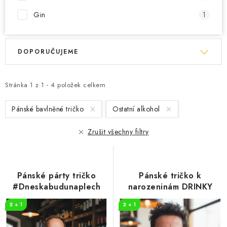
Gin
1
V
Ř
DOPORUČUJEME
ý
a
p
z
i
e
Stránka
1
z
1
-
4
položek celkem
s
n
Pánské bavlněné tričko
Ostatní alkohol
p
í
r
p
Zrušit všechny filtry
o
r
d
o
u
d
Pánské párty tričko
Pánské tričko k
k
u
#Dneskabudunaplech
narozeninám DRINKY
t
k
2 + 1
2 + 1
ů
t