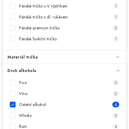
MIKINY
Pánské tričko s V výstřihem
1
OKAMŽITĚ K ODBĚRU
Pánské tričko s dl. rukávem
1
Pánské premium tričko
2
B2B
Pánské funkční tričko
1
MÁM SRDCE POMÁHÁM
Materiál trička
VÁNOCE
Druh alkoholu
PROVIZNÍ SYSTÉM
Pivo
2
O nás
Časté otázky
Doprava a platba
Víno
2
Obchodní podmínky
Ostatní alkohol
4
Zásady zpracování ochrany osobních údajů
Napište nám
Whisky
3
Kontakty
Rum
4