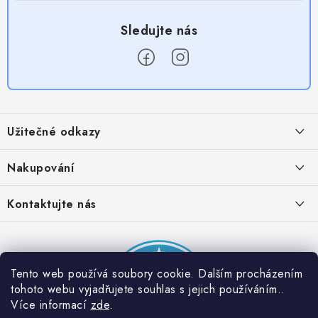
Z
á
Užitečné odkazy
p
a
Obchodní podmínky
Nakupování
t
Zásady zpracování ochrany osobních údajů
í
Časté otázky
Kontaktujte nás
Provizní systém
Doprava a platba
Napište nám
Partner stránek: Super plecháček
Podmínky akce 2 + 1 zdarma
Kontakty
Tento web používá soubory cookie. Dalším procházením
tohoto webu vyjadřujete souhlas s jejich používáním..
Více informací
zde
.