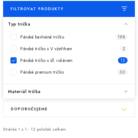
FILTROVAT PRODUKTY
Typ trička
Pánské bavlněné tričko
198
Pánské tričko s V výstřihem
2
Pánské tričko s dl. rukávem
12
Pánské premium tričko
30
Materiál trička
V
Ř
DOPORUČUJEME
ý
a
p
z
i
e
Stránka
1
z
1
-
12
položek celkem