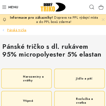
Přejít
Hleda
na
obsah
Doprava na PPL výdejní místa
PRO ŽENY
a do PPL boxů zdarma!
Pánská trička
PRO MUŽE
Pánské tričko s dl. rukávem
PRO DĚTI
95% micropolyester 5% elastan
DOPLŇKY
PRO PÁRY
Narozeniny a
Jídlo a pití
svátky
VLASTNÍ MOTIV
TRIČKA
Rozlučka a
Vtipné
svatba