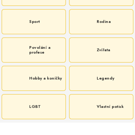
MIKINY
OKAMŽITĚ K ODBĚRU
Sport
Rodina
B2B
MÁM SRDCE POMÁHÁM
Povolání a
Zvířata
profese
VÁNOCE
Hobby a koníčky
Legendy
PROVIZNÍ SYSTÉM
O nás
Časté otázky
Doprava a platba
Obchodní podmínky
LGBT
Vlastní potisk
Zásady zpracování ochrany osobních údajů
Napište nám
Kontakty