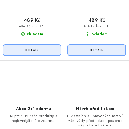
489 Kč
489 Kč
404 Kč bez DPH
404 Kč bez DPH
Skladem
Skladem
O
v
l
á
d
Akce 2+1 zdarma
Návrh před tiskem
a
Kupte si tři naše produkty a
U vlastních a upravených motivů
nejlevnější máte zdarma.
vám vždy před tiskem pošleme
c
návrh ke schválení.