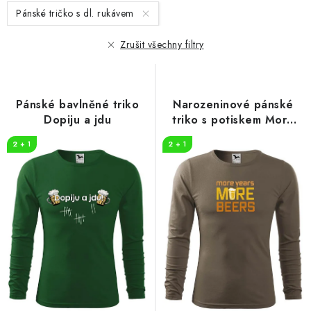
s
n
Pánské tričko s dl. rukávem
p
í
r
p
Zrušit všechny filtry
o
r
d
o
u
d
Pánské bavlněné triko
Narozeninové pánské
k
u
Dopiju a jdu
triko s potiskem More
t
k
beers
2 + 1
2 + 1
ů
t
ů