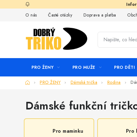
Přejít
na
O nás
Časté otázky
Doprava a platba
Obch
obsah
PRO ŽENY
PRO MUŽE
PRO DĚTI
Domů
PRO ŽENY
Dámská trička
Rodina
Dám
Dámské funkční tričk
Pro maminku
Pro 