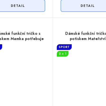
mské funkční tričko s
Dámské funkční tričk
iskem Mamka potřebuje
potiskem Mateřství
kávu
T
SPORT
2 + 1