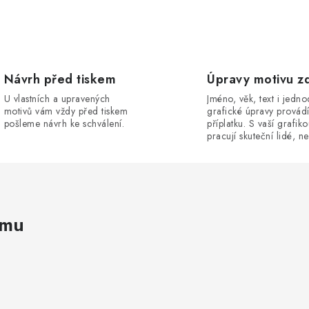
Návrh před tiskem
Úpravy motivu z
U vlastních a upravených
Jméno, věk, text i jedn
motivů vám vždy před tiskem
grafické úpravy provád
pošleme návrh ke schválení.
příplatku. S vaší grafik
pracují skuteční lidé, ne
amu