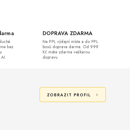
darma
DOPRAVA ZDARMA
oduché
Na PPL výdejní místa a do PPL
íme bez
boxů doprava darma. Od 999
ou
Kč máte zdarma veškerou
 AI.
dopravu.
ZOBRAZIT PROFIL