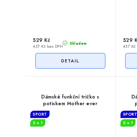
529 Kč
529 
Skladem
437 Kč bez DPH
437 Kč
Dámské funkční tričko s
Dá
potiskem Mother ever
SPORT
SPOR
2 + 1
2 + 1