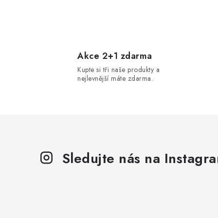
O
v
l
Akce 2+1 zdarma
Kupte si tři naše produkty a
á
nejlevnější máte zdarma.
d
a
c
í
p
Sledujte nás na Instagr
r
v
k