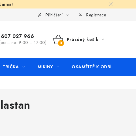
zdarma!
apište nám
Kontakty
Přihlášení
Registrace
607 027 966
Prázdný košík
(po – ne: 9:00 – 17:00)
NÁKUPNÍ
KOŠÍK
TRIČKA
MIKINY
OKAMŽITĚ K ODBĚRU
B
lastan