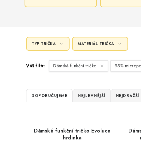
TYP TRIČKA
MATERIÁL TRIČKA
Váš filtr:
Dámské funkční tričko
95% micropol
Ř
DOPORUČUJEME
NEJLEVNĚJŠÍ
NEJDRAŽŠÍ
a
V
z
ý
e
Dámské funkční tričko Evoluce
Dáms
p
hrdinka