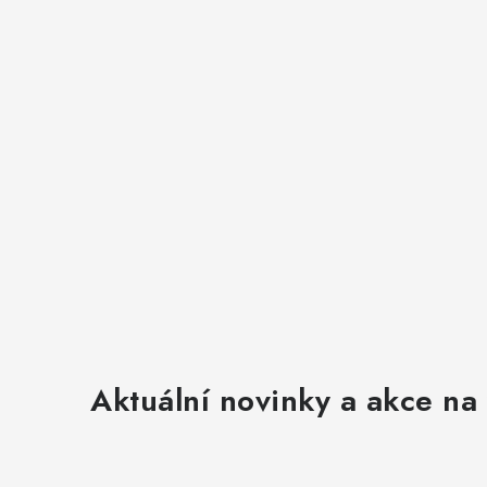
y
v
ý
p
i
s
u
Aktuální novinky a akce na 