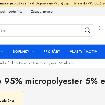
Doprava na PPL výdejní místa a do PPL boxů 
odní podmínky
Zásady zpracování ochrany osobních údajů
N
DOPLŇKY
PRO PÁRY
VLASTNÍ MOTIV
ské funkční tričko 95% micropolyester 5% elastan
o 95% micropolyester 5% e
babičku