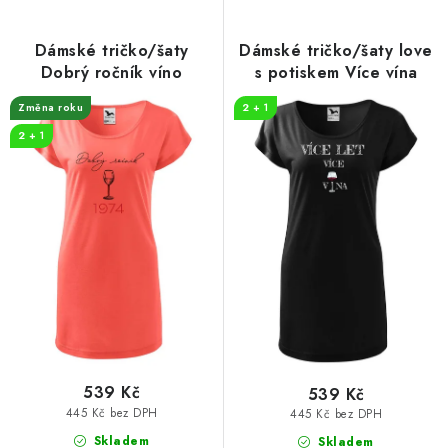
p
í
r
p
Dámské tričko/šaty
Dámské tričko/šaty love
o
r
Dobrý ročník víno
s potiskem Více vína
d
o
Změna roku
2 + 1
u
d
2 + 1
k
u
t
k
ů
t
ů
539 Kč
539 Kč
445 Kč bez DPH
445 Kč bez DPH
Skladem
Skladem