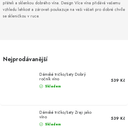
MIKINY
přáteli a sklenkou dobrého vína. Design Více vína přidává vašemu
vzhledu lehkost a zároveň poukazuje na vaši vášeň pro dobré chvíle
OKAMŽITĚ K ODBĚRU
se skleničkou v ruce.
B2B
MÁM SRDCE POMÁHÁM
Nejprodávanější
VÁNOCE
Dámské tričko/šaty Dobrý
PROVIZNÍ SYSTÉM
ročník víno
539 Kč
Skladem
O nás
Časté otázky
Doprava a platba
Obchodní podmínky
Zásady zpracování ochrany osobních údajů
Napište nám
Dámské tričko/šaty Zraji jako
víno
Kontakty
539 Kč
Skladem