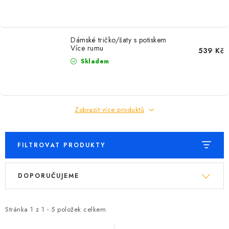
Dámské tričko/šaty s potiskem
Více rumu
539 Kč
Skladem
Zobrazit více produktů
FILTROVAT PRODUKTY
V
Ř
DOPORUČUJEME
ý
a
p
z
i
e
Stránka
1
z
1
-
5
položek celkem
s
n