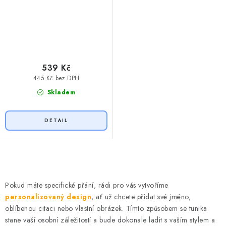
539 Kč
445 Kč bez DPH
Skladem
O
v
Pokud máte specifické přání, rádi pro vás vytvoříme
l
personalizovaný design
, ať už chcete přidat své jméno,
á
oblíbenou citaci nebo vlastní obrázek. Tímto způsobem se tunika
d
stane vaší osobní záležitostí a bude dokonale ladit s vaším stylem a