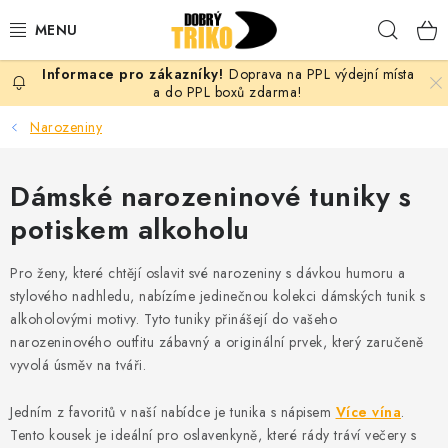
Přejít
Hleda
na
obsah
Doprava na PPL výdejní místa
PRO ŽENY
a do PPL boxů zdarma!
Narozeniny
PRO MUŽE
Dámské narozeninové tuniky s
PRO DĚTI
potiskem alkoholu
DOPLŇKY
Pro ženy, které chtějí oslavit své narozeniny s dávkou humoru a
PRO PÁRY
stylového nadhledu, nabízíme jedinečnou kolekci dámských tunik s
alkoholovými motivy. Tyto tuniky přinášejí do vašeho
narozeninového outfitu zábavný a originální prvek, který zaručeně
VLASTNÍ MOTIV
vyvolá úsměv na tváři.
TRIČKA
Jedním z favoritů v naší nabídce je tunika s nápisem
Více vína
.
Tento kousek je ideální pro oslavenkyně, které rády tráví večery s