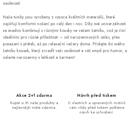
osobností.
a
c
Naše tuniky jsou vyrobeny z vysoce kvalitních materiálů, které
í
zajišťují komfortní nošení po celý den i noc. Díky své univerzálnosti
p
se snadno kombinují s různými kousky ve vašem šatníku, což je činí
r
ideálními pro různé příležitosti – od narozeninových oslav, přes
v
posezení s přáteli, až po relaxační večery doma. Přidejte do svého
k
šatníku kousek, který zrcadlí vaši osobnost a váš smysl pro humor, a
y
oslavte narozeniny s lehkostí a šarmem!
v
ý
p
i
s
Akce 2+1 zdarma
Návrh před tiskem
u
Kupte si tři naše produkty a
U vlastních a upravených motivů
nejlevnější máte zdarma.
vám vždy před tiskem pošleme
návrh ke schválení.