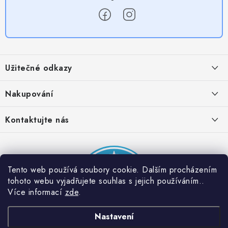
Z
á
Užitečné odkazy
p
a
Obchodní podmínky
Nakupování
t
Zásady zpracování ochrany osobních údajů
í
Časté otázky
Kontaktujte nás
Provizní systém
Doprava a platba
Napište nám
Partner stránek: Super plecháček
Podmínky akce 2 + 1 zdarma
Kontakty
Tento web používá soubory cookie. Dalším procházením
tohoto webu vyjadřujete souhlas s jejich používáním..
Více informací
zde
.
Nastavení