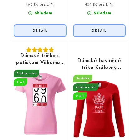
495 Kč bez DPH
404 Kč bez DPH
Skladem
Skladem
Dámské tričko s
Dámské bavlněné
potiskem Věkometr
triko Královny
60
koruna
Změna roku
Novinka
2 + 1
Změna roku
2 + 1