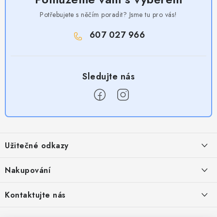
Potřebujete s něčím poradit? Jsme tu pro vás!
607 027 966
Z
á
Užitečné odkazy
p
a
Obchodní podmínky
Nakupování
t
Zásady zpracování ochrany osobních údajů
í
Časté otázky
Kontaktujte nás
Provizní systém
Doprava a platba
Napište nám