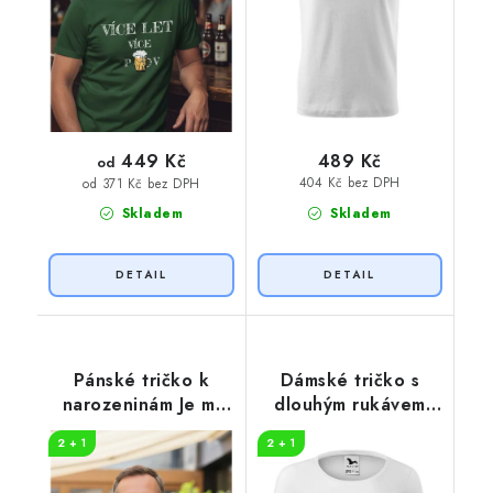
449 Kč
489 Kč
od
404 Kč bez DPH
od 371 Kč bez DPH
Skladem
Skladem
Pánské tričko k
Dámské tričko s
narozeninám Je mi
dlouhým rukávem
50
drinky
2 + 1
2 + 1