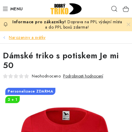
Přejít
Hleda
na
obsah
Doprava na PPL výdejní místa
PRO ŽENY
a do PPL boxů zdarma!
Narozeniny a svátky
PRO MUŽE
Dámské triko s potiskem Je mi
PRO DĚTI
50
DOPLŇKY
Neohodnoceno
Podrobnosti hodnocení
PRO PÁRY
Personalizace ZDARMA
2 + 1
VLASTNÍ MOTIV
TRIČKA