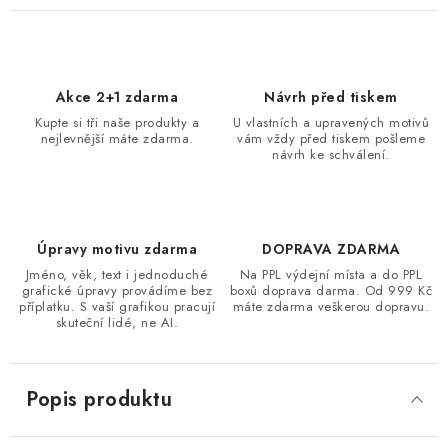
Akce 2+1 zdarma
Návrh před tiskem
Kupte si tři naše produkty a
U vlastních a upravených motivů
nejlevnější máte zdarma.
vám vždy před tiskem pošleme
návrh ke schválení.
Úpravy motivu zdarma
DOPRAVA ZDARMA
Jméno, věk, text i jednoduché
Na PPL výdejní místa a do PPL
grafické úpravy provádíme bez
boxů doprava darma. Od 999 Kč
příplatku. S vaší grafikou pracují
máte zdarma veškerou dopravu.
skuteční lidé, ne AI.
Popis produktu