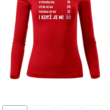
MIKINY
OKAMŽITĚ K ODBĚRU
B2B
MÁM SRDCE POMÁHÁM
VÁNOCE
PROVIZNÍ SYSTÉM
O nás
Časté otázky
Doprava a platba
Obchodní podmínky
Zásady zpracování ochrany osobních údajů
Napište nám
Kontakty