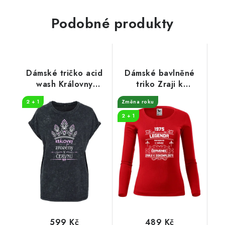
Podobné produkty
Dámské tričko acid
Dámské bavlněné
wash Královny
triko Zraji k
koruna
dokonalosti
2 + 1
Změna roku
2 + 1
599 Kč
489 Kč