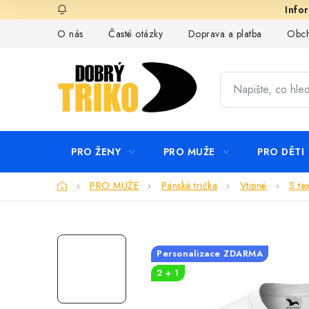
Přejít
na
O nás
Časté otázky
Doprava a platba
Obch
obsah
PRO ŽENY
PRO MUŽE
PRO DĚTI
Domů
PRO MUŽE
Pánská trička
Vtipné
S te
Personalizace ZDARMA
2 + 1