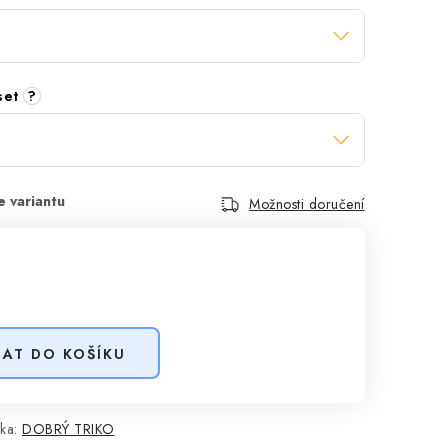
 set
?
Možnosti doručení
DAT DO KOŠÍKU
ka:
DOBRÝ TRIKO