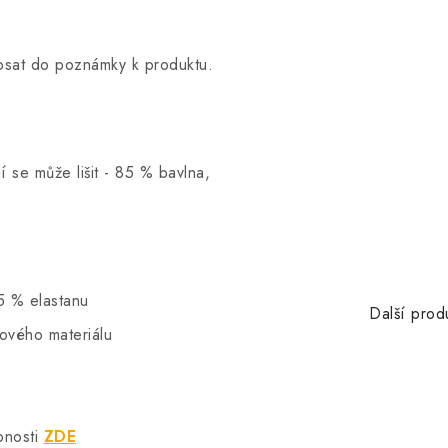
opsat do poznámky k produktu.
í se může lišit - 85 % bavlna,
5 % elastanu
Další prod
hového materiálu
bnosti
ZDE