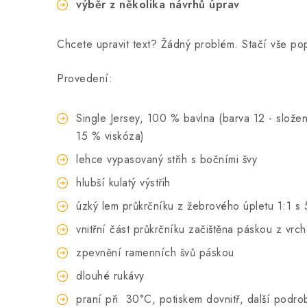
výběr z několika návrhů úprav
Chcete upravit text? Žádný problém. Stačí vše p
Provedení:
Single Jersey, 100 % bavlna (barva 12 - složen
15 % viskóza)
lehce vypasovaný střih s bočními švy
hlubší kulatý výstřih
úzký lem průkrčníku z žebrového úpletu 1:1 s 
vnitřní část průkrčníku začištěna páskou z vrc
zpevnění ramenních švů páskou
dlouhé rukávy
praní při
30°C, potiskem dovnitř, další podro