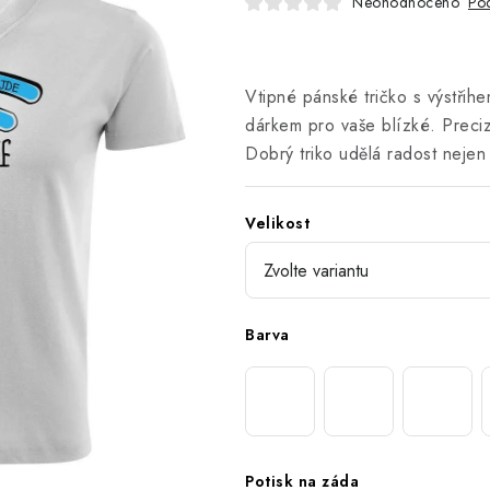
Neohodnoceno
Pod
Vtipné pánské tričko s výstřih
dárkem pro vaše blízké. Preci
Dobrý triko udělá radost neje
Velikost
Barva
Potisk na záda