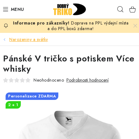
Přejít
Hleda
na
obsah
Doprava na PPL výdejní místa
PRO ŽENY
a do PPL boxů zdarma!
Narozeniny a svátky
PRO MUŽE
Pánské V tričko s potiskem Více
PRO DĚTI
whisky
DOPLŇKY
Neohodnoceno
Podrobnosti hodnocení
PRO PÁRY
Personalizace ZDARMA
2 + 1
VLASTNÍ MOTIV
TRIČKA