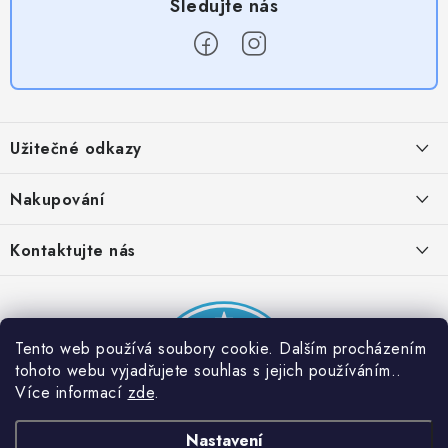
Z
á
Užitečné odkazy
p
a
Obchodní podmínky
Nakupování
t
Zásady zpracování ochrany osobních údajů
í
Časté otázky
Kontaktujte nás
Provizní systém
Doprava a platba
Napište nám
Partner stránek: Super plecháček
Podmínky akce 2 + 1 zdarma
Kontakty
Tento web používá soubory cookie. Dalším procházením
tohoto webu vyjadřujete souhlas s jejich používáním..
Více informací
zde
.
Nastavení