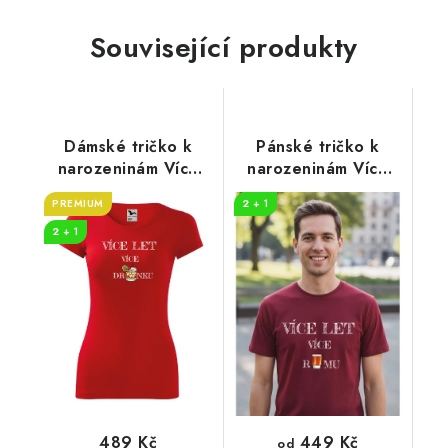
Související produkty
Dámské tričko k
Pánské tričko k
narozeninám Více
narozeninám Více
DRINKU
RUMU
PREMIUM
2 + 1
2 + 1
449 Kč
489 Kč
od