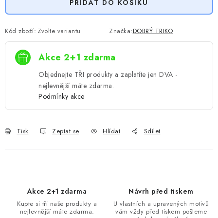
PŘIDAT DO KOŠÍKU
Kód zboží:
Zvolte variantu
Značka:
DOBRÝ TRIKO
Akce 2+1 zdarma
Objednejte TŘI produkty a zaplatíte jen DVA -
nejlevnější máte zdarma.
Podmínky akce
Tisk
Zeptat se
Hlídat
Sdílet
Akce 2+1 zdarma
Návrh před tiskem
Kupte si tři naše produkty a
U vlastních a upravených motivů
nejlevnější máte zdarma.
vám vždy před tiskem pošleme