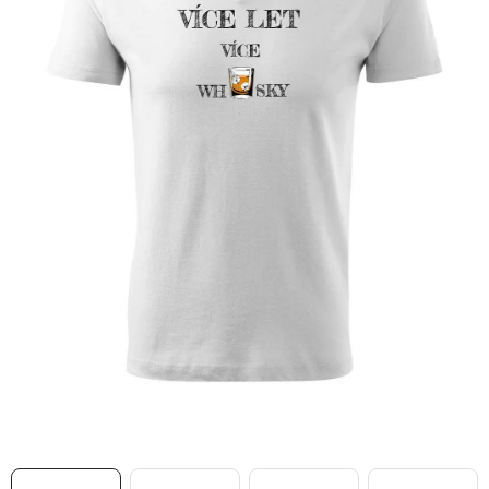
MIKINY
OKAMŽITĚ K ODBĚRU
B2B
MÁM SRDCE POMÁHÁM
VÁNOCE
PROVIZNÍ SYSTÉM
O nás
Časté otázky
Doprava a platba
Obchodní podmínky
Zásady zpracování ochrany osobních údajů
Napište nám
Kontakty