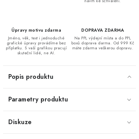
návrh ke schválení.
Úpravy motivu zdarma
DOPRAVA ZDARMA
Jméno, věk, text i jednoduché
Na PPL výdejní místa a do PPL
grafické úpravy provádíme bez
boxů doprava darma. Od 999 Kč
příplatku. S vaší grafikou pracují
máte zdarma veškerou dopravu.
skuteční lidé, ne AI.
Popis produktu
Parametry produktu
Diskuze