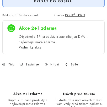
PŘIDAT DO KOŠÍKU
Kód zboží:
Zvolte variantu
Značka:
DOBRÝ TRIKO
Akce 2+1 zdarma
Objednejte TŘI produkty a zaplatíte jen DVA -
nejlevnější máte zdarma.
Podmínky akce
Tisk
Zeptat se
Hlídat
Sdílet
Akce 2+1 zdarma
Návrh před tiskem
Kupte si tři naše produkty a
U vlastních a upravených motivů
nejlevnější máte zdarma.
vám vždy před tiskem pošleme