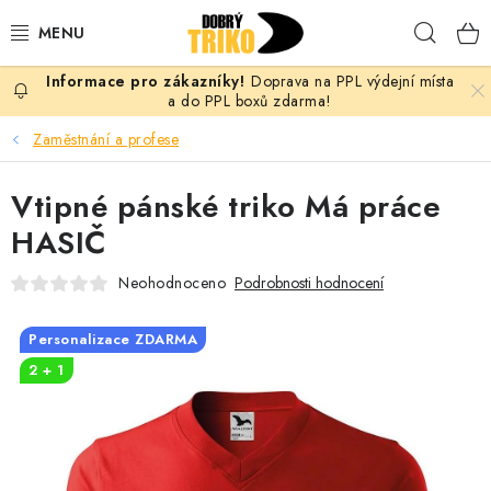
Přejít
Hleda
na
obsah
Doprava na PPL výdejní místa
PRO ŽENY
a do PPL boxů zdarma!
Zaměstnání a profese
PRO MUŽE
Vtipné pánské triko Má práce
PRO DĚTI
HASIČ
DOPLŇKY
Neohodnoceno
Podrobnosti hodnocení
PRO PÁRY
Personalizace ZDARMA
2 + 1
VLASTNÍ MOTIV
TRIČKA