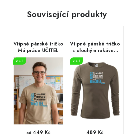
Související produkty
Vtipné pánské tričko
Vtipné pánské tričko
Má práce UČITEL
s dlouhým rukávem
UČITEL
2 + 1
2 + 1
449 Kč
489 Kč
od