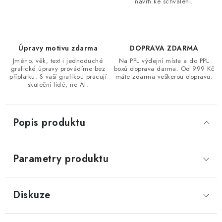
návrh ke schválení.
Úpravy motivu zdarma
DOPRAVA ZDARMA
Jméno, věk, text i jednoduché
Na PPL výdejní místa a do PPL
grafické úpravy provádíme bez
boxů doprava darma. Od 999 Kč
příplatku. S vaší grafikou pracují
máte zdarma veškerou dopravu.
skuteční lidé, ne AI.
Popis produktu
Parametry produktu
Diskuze