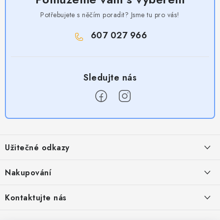
Potřebujete s něčím poradit? Jsme tu pro vás!
607 027 966
Z
á
Užitečné odkazy
p
a
Obchodní podmínky
Nakupování
t
Zásady zpracování ochrany osobních údajů
í
Časté otázky
Kontaktujte nás
Provizní systém
Doprava a platba
Napište nám