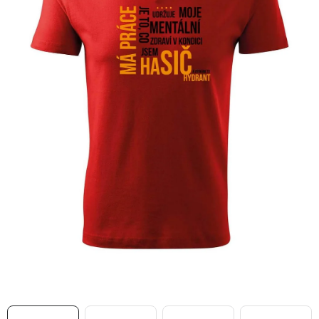
MIKINY
OKAMŽITĚ K ODBĚRU
B2B
MÁM SRDCE POMÁHÁM
VÁNOCE
PROVIZNÍ SYSTÉM
O nás
Časté otázky
Doprava a platba
Obchodní podmínky
Zásady zpracování ochrany osobních údajů
Napište nám
Kontakty