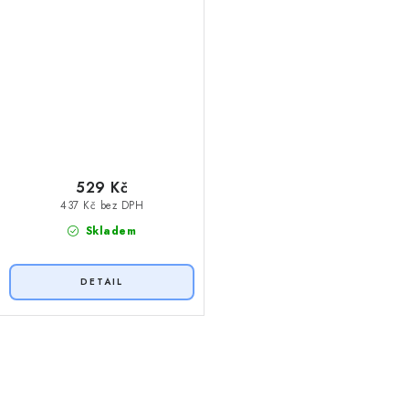
529 Kč
437 Kč bez DPH
Skladem
O
v