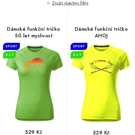
r
p
Zrušit všechny filtry
o
r
d
o
u
d
Dámské funkční tričko
Dámské funkční tričko
k
u
50 let myslivost
AHOJ
t
k
SPORT
SPORT
ů
t
2 + 1
2 + 1
ů
529 Kč
529 Kč