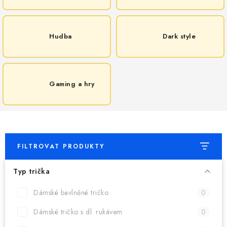
MIKINY
OKAMŽITĚ K ODBĚRU
Hudba
Dark style
B2B
MÁM SRDCE POMÁHÁM
Gaming a hry
VÁNOCE
PROVIZNÍ SYSTÉM
FILTROVAT PRODUKTY
O nás
Časté otázky
Doprava a platba
Typ trička
Obchodní podmínky
Zásady zpracování ochrany osobních údajů
Dámské bavlněné tričko
Napište nám
0
Kontakty
Dámské tričko s dl. rukávem
0