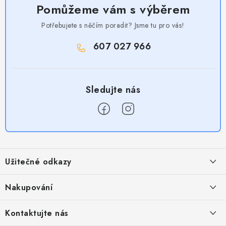
Pomůžeme vám s výběrem
Potřebujete s něčím poradit? Jsme tu pro vás!
607 027 966
Z
á
Užitečné odkazy
p
a
Obchodní podmínky
Nakupování
t
Zásady zpracování ochrany osobních údajů
í
Časté otázky
Kontaktujte nás
Provizní systém
Doprava a platba