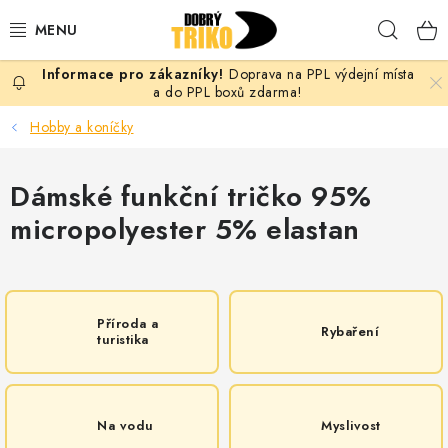
Přejít
Hleda
na
obsah
Doprava na PPL výdejní místa
PRO ŽENY
a do PPL boxů zdarma!
Hobby a koníčky
PRO MUŽE
Dámské funkční tričko 95%
PRO DĚTI
micropolyester 5% elastan
DOPLŇKY
PRO PÁRY
Příroda a
Rybaření
turistika
VLASTNÍ MOTIV
TRIČKA
Na vodu
Myslivost