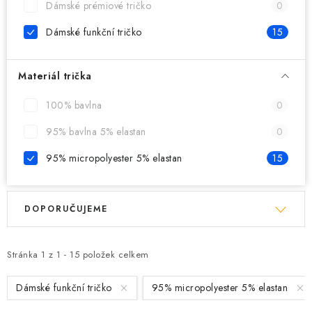
Dámské prémiové tričko
0
Dámské funkční tričko
15
Materiál trička
100% bavlna
0
95% bavlna 5% elastan
0
95% micropolyester 5% elastan
15
V
Ř
DOPORUČUJEME
ý
a
p
z
i
e
Stránka
1
z
1
-
15
položek celkem
s
n
Dámské funkční tričko
95% micropolyester 5% elastan
p
í