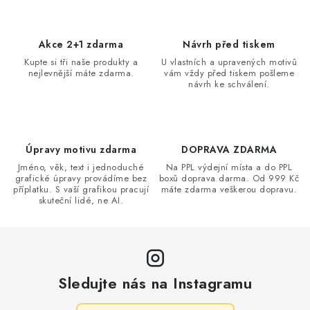
l
á
d
Akce 2+1 zdarma
Návrh před tiskem
a
Kupte si tři naše produkty a
U vlastních a upravených motivů
nejlevnější máte zdarma.
vám vždy před tiskem pošleme
c
návrh ke schválení.
í
p
r
v
Úpravy motivu zdarma
DOPRAVA ZDARMA
k
Jméno, věk, text i jednoduché
Na PPL výdejní místa a do PPL
grafické úpravy provádíme bez
boxů doprava darma. Od 999 Kč
y
příplatku. S vaší grafikou pracují
máte zdarma veškerou dopravu.
v
skuteční lidé, ne AI.
ý
p
i
s
Sledujte nás na Instagramu
u