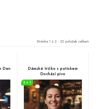
Stránka
1
z
2
-
32
položek celkem
em Den
Dámské tričko s potiskem
Dochází pivo
2 + 1