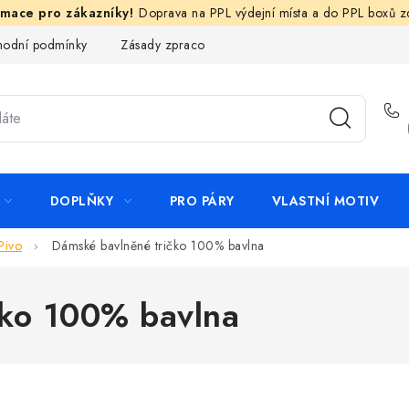
Doprava na PPL výdejní místa a do PPL boxů 
odní podmínky
Zásady zpracování ochrany osobních údajů
N
DOPLŇKY
PRO PÁRY
VLASTNÍ MOTIV
Pivo
Dámské bavlněné tričko 100% bavlna
čko 100% bavlna