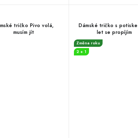
mské tričko Pivo volá,
Dámské tričko s potisk
musím jít
let se propíjím
Změna roku
2 + 1