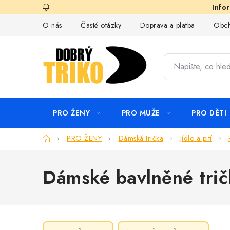
Přejít
na
O nás
Časté otázky
Doprava a platba
Obch
obsah
PRO ŽENY
PRO MUŽE
PRO DĚTI
Domů
PRO ŽENY
Dámská trička
Jídlo a pití
Dámské bavlněné tri