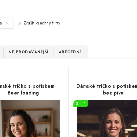
na
Zrušit všechny filtry
NEJPRODÁVANĚJŠÍ
ABECEDNĚ
ské tričko s potiskem
Dámské tričko s potisk
Beer loading
bez piva
2 + 1