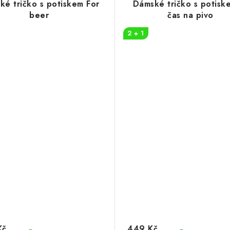
ké tričko s potiskem For
Dámské tričko s potisk
beer
čas na pivo
2 + 1
Kč
449 Kč