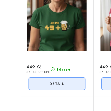
r
o
o
d
d
u
u
k
k
t
t
ů
ů
449 Kč
449 
Skladem
371 Kč bez DPH
371 Kč