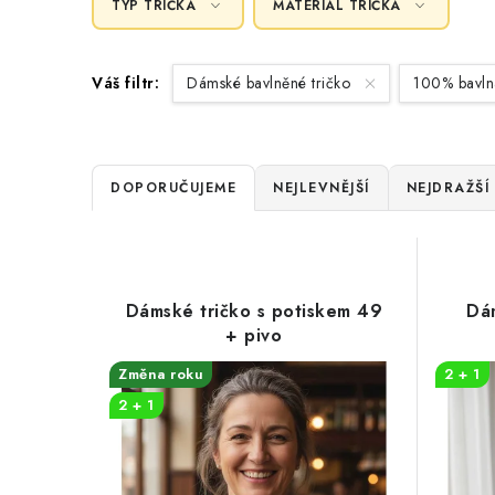
TYP TRIČKA
MATERIÁL TRIČKA
Váš filtr:
Dámské bavlněné tričko
100% bavl
Ř
DOPORUČUJEME
NEJLEVNĚJŠÍ
NEJDRAŽŠÍ
a
V
z
ý
e
Dámské tričko s potiskem 49
Dám
p
+ pivo
n
i
Změna roku
2 + 1
í
2 + 1
s
p
p
r