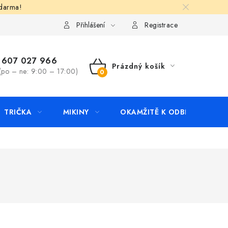
zdarma!
apište nám
Kontakty
Přihlášení
Registrace
607 027 966
Prázdný košík
(po – ne: 9:00 – 17:00)
NÁKUPNÍ
KOŠÍK
TRIČKA
MIKINY
OKAMŽITĚ K ODBĚRU
B