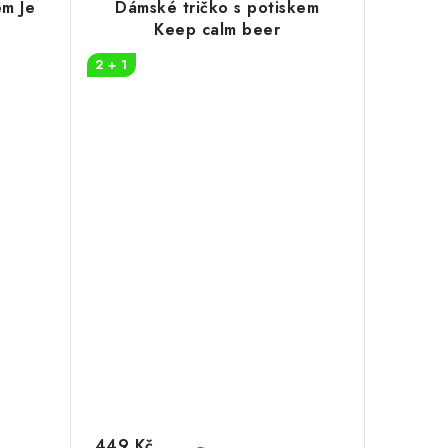
em Je
Dámské tričko s potiskem
Keep calm beer
2 + 1
449 Kč