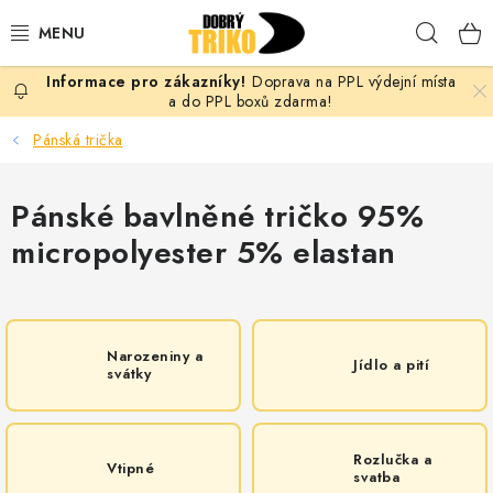
Přejít
Hleda
na
obsah
Doprava na PPL výdejní místa
PRO ŽENY
a do PPL boxů zdarma!
Pánská trička
PRO MUŽE
Pánské bavlněné tričko 95%
PRO DĚTI
micropolyester 5% elastan
DOPLŇKY
PRO PÁRY
Narozeniny a
Jídlo a pití
svátky
VLASTNÍ MOTIV
TRIČKA
Rozlučka a
Vtipné
svatba