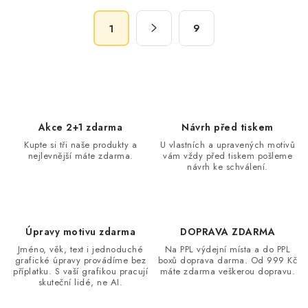
á
S
d
9
1
t
a
r
c
á
n
í
k
p
o
r
Akce 2+1 zdarma
Návrh před tiskem
v
v
Kupte si tři naše produkty a
U vlastních a upravených motivů
á
k
nejlevnější máte zdarma.
vám vždy před tiskem pošleme
n
návrh ke schválení.
y
í
v
ý
p
Úpravy motivu zdarma
DOPRAVA ZDARMA
i
Jméno, věk, text i jednoduché
Na PPL výdejní místa a do PPL
s
grafické úpravy provádíme bez
boxů doprava darma. Od 999 Kč
příplatku. S vaší grafikou pracují
máte zdarma veškerou dopravu.
u
skuteční lidé, ne AI.