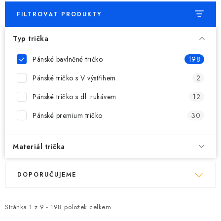
FILTROVAT PRODUKTY
Typ trička
Pánské bavlněné tričko
198
Pánské tričko s V výstřihem
2
Pánské tričko s dl. rukávem
12
Pánské premium tričko
30
Materiál trička
V
Ř
DOPORUČUJEME
ý
a
p
z
i
e
Stránka
1
z
9
-
198
položek celkem