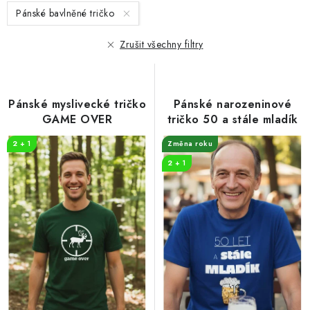
s
n
Pánské bavlněné tričko
p
í
r
p
Zrušit všechny filtry
o
r
d
o
u
d
Pánské myslivecké tričko
Pánské narozeninové
k
u
GAME OVER
tričko 50 a stále mladík
t
k
2 + 1
Změna roku
ů
t
2 + 1
ů