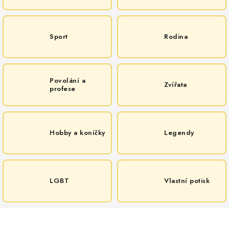
MIKINY
OKAMŽITĚ K ODBĚRU
Sport
Rodina
B2B
MÁM SRDCE POMÁHÁM
Povolání a
Zvířata
profese
VÁNOCE
Hobby a koníčky
Legendy
PROVIZNÍ SYSTÉM
O nás
Časté otázky
Doprava a platba
Obchodní podmínky
LGBT
Vlastní potisk
Zásady zpracování ochrany osobních údajů
Napište nám
Kontakty