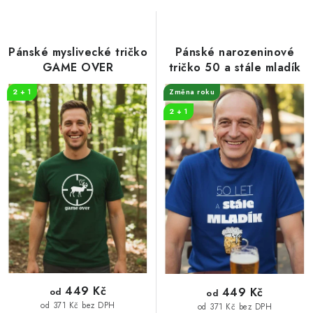
o
r
d
o
u
d
Pánské myslivecké tričko
Pánské narozeninové
k
u
GAME OVER
tričko 50 a stále mladík
t
k
2 + 1
Změna roku
ů
t
2 + 1
ů
449 Kč
449 Kč
od
od
od 371 Kč bez DPH
od 371 Kč bez DPH