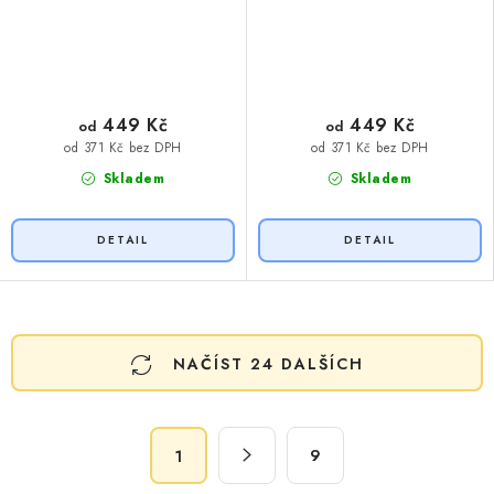
449 Kč
449 Kč
od
od
od 371 Kč bez DPH
od 371 Kč bez DPH
Skladem
Skladem
O
NAČÍST 24 DALŠÍCH
v
l
á
S
d
9
1
t
a
r