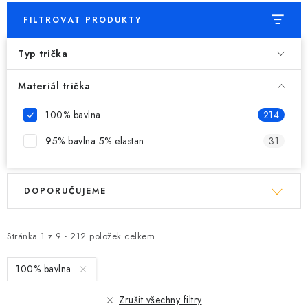
FILTROVAT PRODUKTY
Typ trička
Materiál trička
100% bavlna
214
95% bavlna 5% elastan
31
V
Ř
DOPORUČUJEME
ý
a
p
z
i
e
Stránka
1
z
9
-
212
položek celkem
s
n
100% bavlna
p
í
r
p
Zrušit všechny filtry