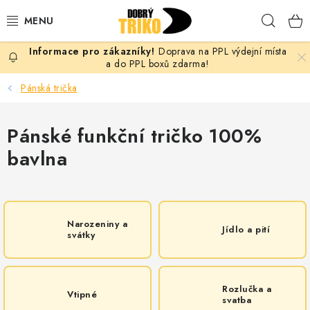
Přejít
Hleda
na
obsah
Doprava na PPL výdejní místa
PRO ŽENY
a do PPL boxů zdarma!
Pánská trička
PRO MUŽE
Pánské funkční tričko 100%
PRO DĚTI
bavlna
DOPLŇKY
PRO PÁRY
Narozeniny a
Jídlo a pití
svátky
VLASTNÍ MOTIV
TRIČKA
Rozlučka a
Vtipné
svatba