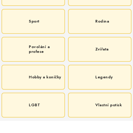
MIKINY
OKAMŽITĚ K ODBĚRU
Sport
Rodina
B2B
MÁM SRDCE POMÁHÁM
Povolání a
Zvířata
profese
VÁNOCE
Hobby a koníčky
Legendy
PROVIZNÍ SYSTÉM
O nás
Časté otázky
Doprava a platba
Obchodní podmínky
LGBT
Vlastní potisk
Zásady zpracování ochrany osobních údajů
Napište nám
Kontakty