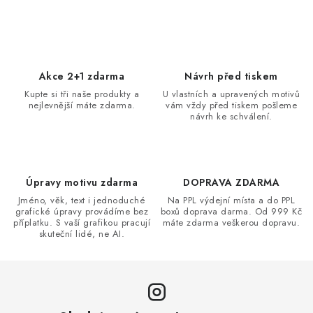
c
á
n
í
k
p
o
r
Akce 2+1 zdarma
Návrh před tiskem
v
v
Kupte si tři naše produkty a
U vlastních a upravených motivů
á
k
nejlevnější máte zdarma.
vám vždy před tiskem pošleme
n
návrh ke schválení.
y
í
v
ý
p
Úpravy motivu zdarma
DOPRAVA ZDARMA
i
Jméno, věk, text i jednoduché
Na PPL výdejní místa a do PPL
s
grafické úpravy provádíme bez
boxů doprava darma. Od 999 Kč
příplatku. S vaší grafikou pracují
máte zdarma veškerou dopravu.
u
skuteční lidé, ne AI.