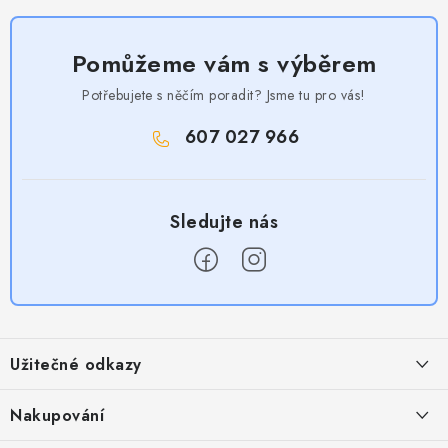
Pomůžeme vám s výběrem
Potřebujete s něčím poradit? Jsme tu pro vás!
607 027 966
Z
á
Užitečné odkazy
p
a
Obchodní podmínky
Nakupování
t
Zásady zpracování ochrany osobních údajů