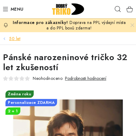
Přejít
Hleda
na
obsah
Doprava na PPL výdejní místa
PRO ŽENY
a do PPL boxů zdarma!
50 let
PRO MUŽE
Pánské narozeninové tričko 32
PRO DĚTI
let zkušeností
DOPLŇKY
Neohodnoceno
Podrobnosti hodnocení
PRO PÁRY
Změna roku
Personalizace ZDARMA
VLASTNÍ MOTIV
2 + 1
TRIČKA