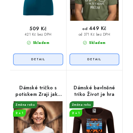
449 Kč
509 Kč
od
421 Kč bez DPH
od 371 Kč bez DPH
Skladem
Skladem
Dámské tričko s
Dámské bavlněné
potiskem Zraji jako
triko Život je hra
víno
Změna roku
Změna roku
2 + 1
2 + 1