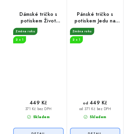
Dámské tričko s
Pánské tričko s
potiskem Život
potiskem Jedu na
začíná královna
plný plyn
Změna roku
Změna roku
2 + 1
2 + 1
449 Kč
449 Kč
od
371 Kč bez DPH
od 371 Kč bez DPH
Skladem
Skladem