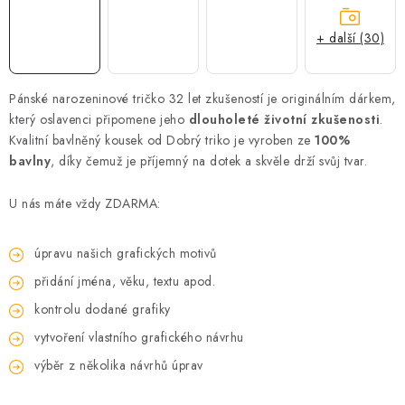
+ další (30)
Pánské narozeninové tričko 32 let zkušeností je originálním dárkem,
který oslavenci připomene jeho
dlouholeté životní zkušenosti
.
Kvalitní bavlněný kousek od Dobrý triko je vyroben ze
100%
bavlny
, díky čemuž je příjemný na dotek a skvěle drží svůj tvar.
U nás máte vždy ZDARMA:
úpravu našich grafických motivů
přidání jména, věku, textu apod.
kontrolu dodané grafiky
vytvoření vlastního grafického návrhu
výběr z několika návrhů úprav