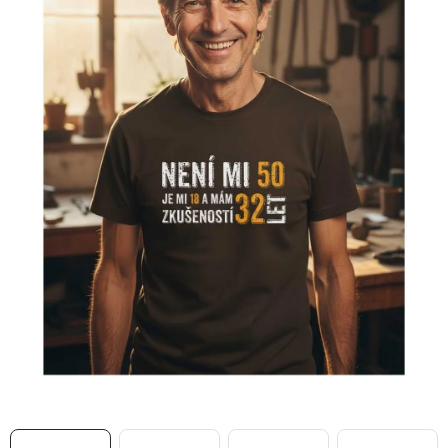
MIKINY
OKAMŽITĚ K ODBĚRU
B2B
MÁM SRDCE POMÁHÁM
VÁNOCE
PROVIZNÍ SYSTÉM
O nás
Časté otázky
Doprava a platba
Obchodní podmínky
Zásady zpracování ochrany osobních údajů
Napište nám
Kontakty