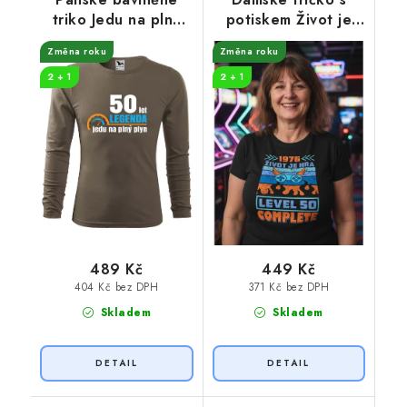
triko Jedu na plný
potiskem Život je
plyn
hra
Změna roku
Změna roku
2 + 1
2 + 1
489 Kč
449 Kč
404 Kč bez DPH
371 Kč bez DPH
Skladem
Skladem