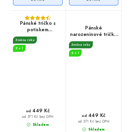
Pánské tričko s
Pánské
potiskem
narozeninové tričko
Nestárnoucí legenda
32 let odpočívám
Změna roku
50 let
Změna roku
2 + 1
2 + 1
449 Kč
od
449 Kč
od
od 371 Kč bez DPH
od 371 Kč bez DPH
Skladem
Skladem