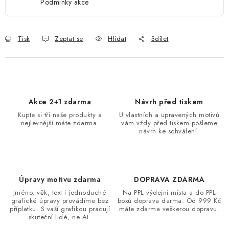
Podmínky akce
Tisk
Zeptat se
Hlídat
Sdílet
Akce 2+1 zdarma
Návrh před tiskem
Kupte si tři naše produkty a
U vlastních a upravených motivů
nejlevnější máte zdarma.
vám vždy před tiskem pošleme
návrh ke schválení.
Úpravy motivu zdarma
DOPRAVA ZDARMA
Jméno, věk, text i jednoduché
Na PPL výdejní místa a do PPL
grafické úpravy provádíme bez
boxů doprava darma. Od 999 Kč
příplatku. S vaší grafikou pracují
máte zdarma veškerou dopravu.
skuteční lidé, ne AI.