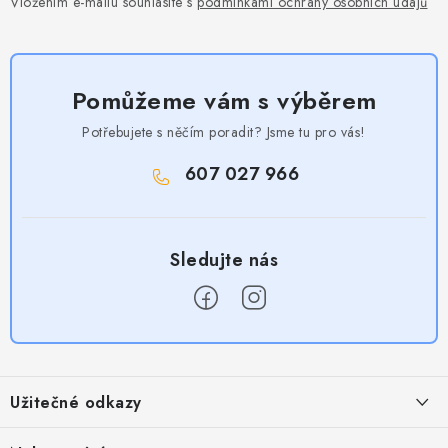
Vložením e-mailu souhlasíte s
podmínkami ochrany osobních údajů
Pomůžeme vám s výběrem
Potřebujete s něčím poradit? Jsme tu pro vás!
607 027 966
Z
á
Užitečné odkazy
p
a
Obchodní podmínky