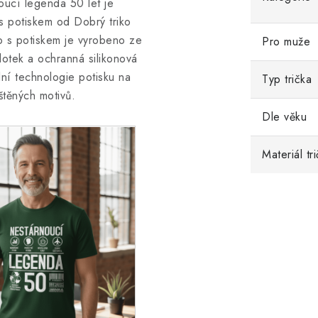
oucí legenda 50 let je
 s potiskem od Dobrý triko
o s potiskem
je vyrobeno ze
Pro muže
dotek a ochranná silikonová
ální technologie potisku na
Typ trička
štěných motivů.
Dle věku
Materiál tr