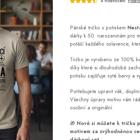
4 hodnocení
Podro
Pánské tričko s potiskem
Nest
dárky k 50. narozeninám pro 
potěší každého oslavence, kter
Tričko je vyrobeno ze 100% kva
díky které si dlouhodobě zacho
potisku zajišťuje syté barvy a 
Potřebujete upravit věk, dopln
Všechny úpravy motivu vám rá
osobní a originální.
🎁
Nově si můžete k tričku 
motivem za zvýhodněnou cenu
dárkový set.