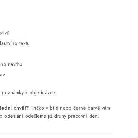
otivů
lastního textu
ého návrhu
rav
o poznámky k objednávce.
ední chvíli?
Tričko v bílé nebo černé barvě vám
ho odeslání odešleme již druhý pracovní den.