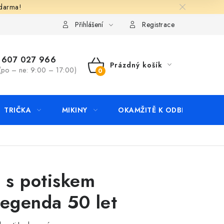
zdarma!
apište nám
Kontakty
Přihlášení
Registrace
607 027 966
Prázdný košík
(po – ne: 9:00 – 17:00)
NÁKUPNÍ
KOŠÍK
TRIČKA
MIKINY
OKAMŽITĚ K ODBĚRU
B
o s potiskem
legenda 50 let