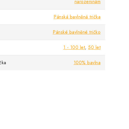
narozeninám
Pánská bavlněná trička
Pánské bavlněné tričko
1 - 100 let
,
50 let
ička
100% bavlna