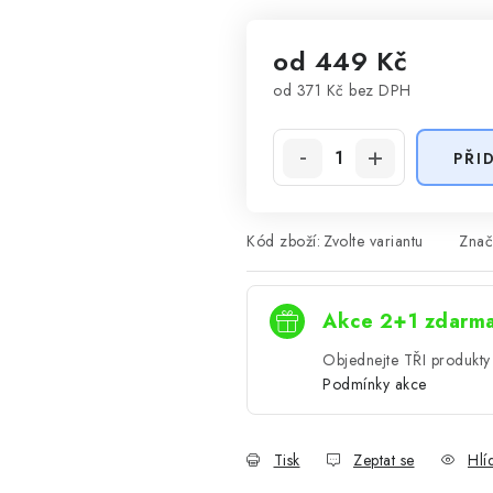
od
449 Kč
od
371 Kč
bez DPH
Měrná cena:
PŘI
Kód zboží:
Zvolte variantu
Znač
Akce 2+1 zdarm
Objednejte TŘI produkty 
Podmínky akce
Tisk
Zeptat se
Hlí