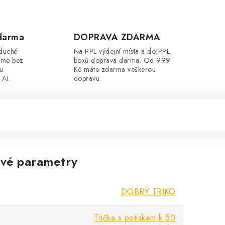
darma
DOPRAVA ZDARMA
oduché
Na PPL výdejní místa a do PPL
íme bez
boxů doprava darma. Od 999
ou
Kč máte zdarma veškerou
 AI.
dopravu.
vé parametry
DOBRÝ TRIKO
Trička s potiskem k 50