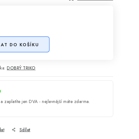
DAT DO KOŠÍKU
ka:
DOBRÝ TRIKO
a
a zaplatíte jen DVA - nejlevnější máte zdarma.
dat
Sdílet