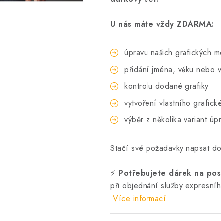
U nás máte vždy ZDARMA:
úpravu našich grafických m
přidání jména, věku nebo v
kontrolu dodané grafiky
vytvoření vlastního grafick
výběr z několika variant úp
Stačí své požadavky napsat d
⚡
Potřebujete dárek na posl
při objednání služby expresní
Více informací