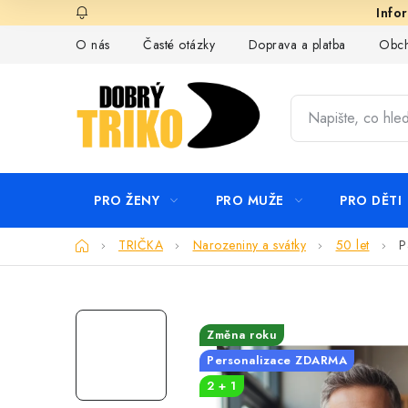
Přejít
na
O nás
Časté otázky
Doprava a platba
Obch
obsah
PRO ŽENY
PRO MUŽE
PRO DĚTI
Domů
TRIČKA
Narozeniny a svátky
50 let
P
Změna roku
Personalizace ZDARMA
2 + 1