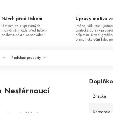
Návrh před tiskem
Úpravy motivu z
U vlastních a upravených
Jméno, věk, text i jedn
motivů vám vždy před tiskem
grafické úpravy provád
pošleme návrh ke schválení.
příplatku. S vaší grafik
pracují skuteční lidé, ne
Podobné produkty
Doplňko
m Nestárnoucí
Značka
Kategorie