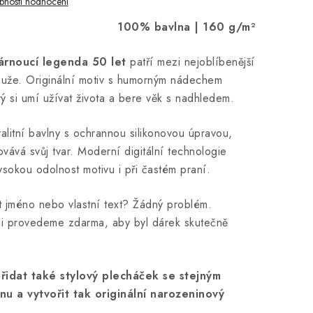
bnosti hodnocení
100% bavlna | 160 g/m²
árnoucí legenda 50 let
patří mezi nejoblíbenější
muže. Originální motiv s humorným nádechem
ý si umí užívat života a bere věk s nadhledem.
litní bavlny s ochrannou silikonovou úpravou,
vává svůj tvar. Moderní digitální technologie
vysokou odolnost motivu i při častém praní.
it jméno nebo vlastní text? Žádný problém.
di provedeme zdarma, aby byl dárek skutečně
přidat také stylový plecháček se stejným
 a vytvořit tak originální narozeninový