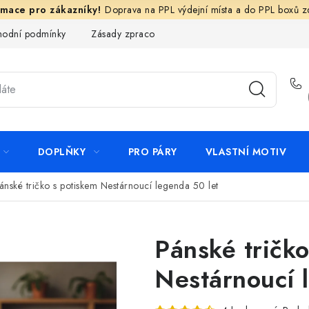
Doprava na PPL výdejní místa a do PPL boxů 
odní podmínky
Zásady zpracování ochrany osobních údajů
N
DOPLŇKY
PRO PÁRY
VLASTNÍ MOTIV
ánské tričko s potiskem Nestárnoucí legenda 50 let
Pánské tričk
Nestárnoucí 