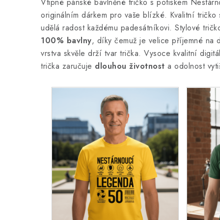
Vtipné pánské bavlněné tričko s potiskem Nestárn
originálním dárkem pro vaše blízké. Kvalitní tričko
udělá radost každému padesátníkovi. Stylové tričk
100% bavlny
, díky čemuž je velice příjemné na 
vrstva skvěle drží tvar trička. Vysoce kvalitní digit
trička zaručuje
dlouhou životnost
a odolnost vyti