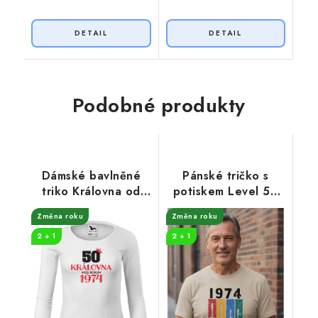
Podobné produkty
Dámské bavlněné
Pánské tričko s
triko Královna od
potiskem Level 50
roku
unlocked
Změna roku
Změna roku
2 + 1
2 + 1