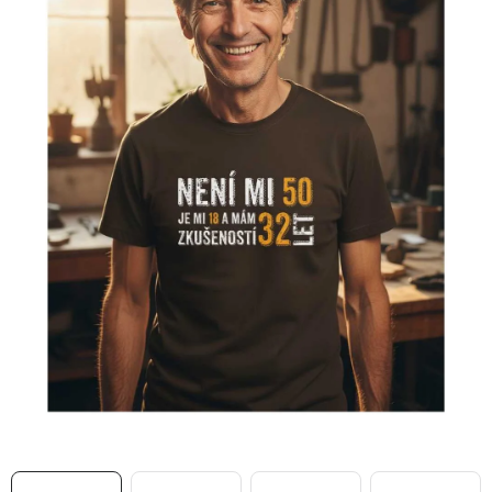
MIKINY
OKAMŽITĚ K ODBĚRU
B2B
MÁM SRDCE POMÁHÁM
VÁNOCE
PROVIZNÍ SYSTÉM
O nás
Časté otázky
Doprava a platba
Obchodní podmínky
Zásady zpracování ochrany osobních údajů
Napište nám
Kontakty