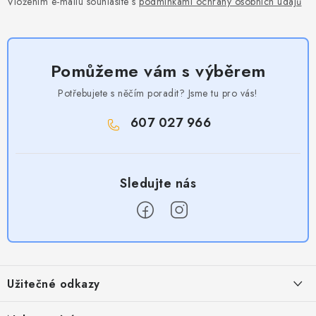
Vložením e-mailu souhlasíte s
podmínkami ochrany osobních údajů
Pomůžeme vám s výběrem
Potřebujete s něčím poradit? Jsme tu pro vás!
607 027 966
Z
á
Užitečné odkazy
p
a
Obchodní podmínky