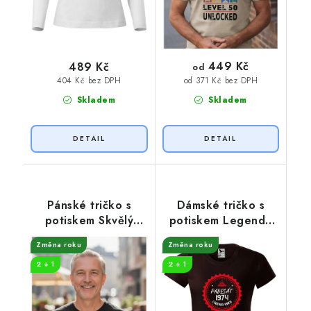
449 Kč
489 Kč
od
404 Kč bez DPH
od 371 Kč bez DPH
Skladem
Skladem
Pánské tričko s
Dámské tričko s
potiskem Skvělý
potiskem Legenda
ročník 1974
padesát
Změna roku
Změna roku
2 + 1
2 + 1