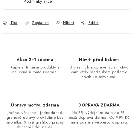
Podmínky akce
Tisk
Zeptat se
Hlídat
Sdílet
Akce 2+1 zdarma
Návrh před tiskem
Kupte si tři naše produkty a
U vlastních a upravených motivů
nejlevnější máte zdarma.
vám vždy před tiskem pošleme
návrh ke schválení.
Úpravy motivu zdarma
DOPRAVA ZDARMA
Jméno, věk, text i jednoduché
Na PPL výdejní místa a do PPL
grafické úpravy provádíme bez
boxů doprava darma. Od 999 Kč
příplatku. S vaší grafikou pracují
máte zdarma veškerou dopravu.
skuteční lidé, ne AI.