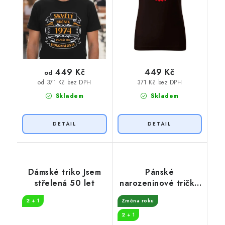
449 Kč
449 Kč
od
371 Kč bez DPH
od 371 Kč bez DPH
Skladem
Skladem
Dámské triko Jsem
Pánské
střelená 50 let
narozeninové tričko
32 let odpočívám
2 + 1
Změna roku
2 + 1