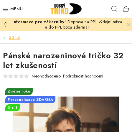
Přejít
Hleda
na
obsah
Doprava na PPL výdejní místa
PRO ŽENY
a do PPL boxů zdarma!
50 let
PRO MUŽE
Pánské narozeninové tričko 32
PRO DĚTI
let zkušeností
DOPLŇKY
Neohodnoceno
Podrobnosti hodnocení
PRO PÁRY
Změna roku
Personalizace ZDARMA
VLASTNÍ MOTIV
2 + 1
TRIČKA