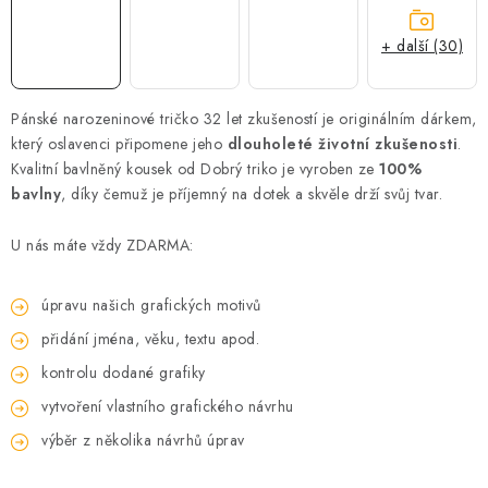
+ další (30)
Pánské narozeninové tričko 32 let zkušeností je originálním dárkem,
který oslavenci připomene jeho
dlouholeté životní zkušenosti
.
Kvalitní bavlněný kousek od Dobrý triko je vyroben ze
100%
bavlny
, díky čemuž je příjemný na dotek a skvěle drží svůj tvar.
U nás máte vždy ZDARMA:
úpravu našich grafických motivů
přidání jména, věku, textu apod.
kontrolu dodané grafiky
vytvoření vlastního grafického návrhu
výběr z několika návrhů úprav