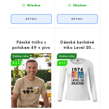
Skladem
Skladem
Pánské tričko s
Dámské bavlněné
potiskem 49 + pivo
triko Level 50
unlocked
Změna roku
Změna roku
2 + 1
2 + 1