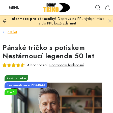
Přejít
Hleda
na
obsah
Doprava na PPL výdejní místa
PRO ŽENY
a do PPL boxů zdarma!
50 let
PRO MUŽE
Pánské tričko s potiskem
PRO DĚTI
Nestárnoucí legenda 50 let
DOPLŇKY
4 hodnocení
Podrobnosti hodnocení
PRO PÁRY
Změna roku
Personalizace ZDARMA
VLASTNÍ MOTIV
2 + 1
TRIČKA