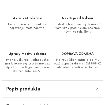
Akce 2+1 zdarma
Návrh před tiskem
Kupte si tři naše produkty a
U vlastních a upravených motivů
nejlevnější máte zdarma.
vám vždy před tiskem pošleme
návrh ke schválení.
Úpravy motivu zdarma
DOPRAVA ZDARMA
Jméno, věk, text i jednoduché
Na PPL výdejní místa a do PPL
grafické úpravy provádíme bez
boxů doprava darma. Od 999 Kč
příplatku. S vaší grafikou pracují
máte zdarma veškerou dopravu.
skuteční lidé, ne AI.
Popis produktu