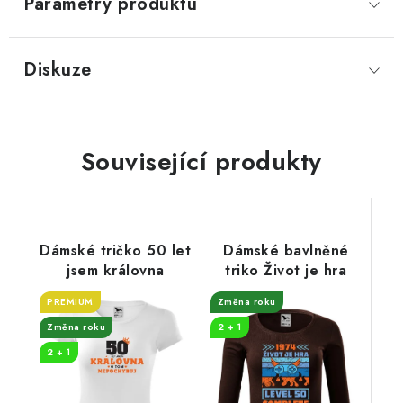
Parametry produktu
Diskuze
Související produkty
Dámské tričko 50 let
Dámské bavlněné
jsem královna
triko Život je hra
PREMIUM
Změna roku
Změna roku
2 + 1
2 + 1