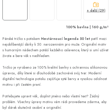
+ další (29)
100% bavlna | 160 g/m²
Pánské tričko s potiskem
Nestárnoucí legenda 50 let
patří mezi
nejoblíbenější dárky k 50. narozeninám pro muže. Originální motiv
s humorným nádechem potěší každého oslavence, který si umí užívat
života a bere věk s nadhledem.
Tričko je vyrobeno ze 100% kvalitní bavlny s ochrannou silikonovou
úpravou, díky které si dlouhodobě zachovává svůj tvar. Moderní
digitální technologie potisku zajišťuje syté barvy a vysokou odolnost
motivu i při častém praní.
Potřebujete upravit věk, doplnit jméno nebo vlastní text? Žádný
problém. Všechny úpravy motivu vám rádi provedeme zdarma, aby
byl dárek skutečně osobní a originální.