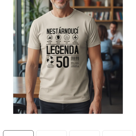
MIKINY
OKAMŽITĚ K ODBĚRU
B2B
MÁM SRDCE POMÁHÁM
VÁNOCE
PROVIZNÍ SYSTÉM
O nás
Časté otázky
Doprava a platba
Obchodní podmínky
Zásady zpracování ochrany osobních údajů
Napište nám
Kontakty