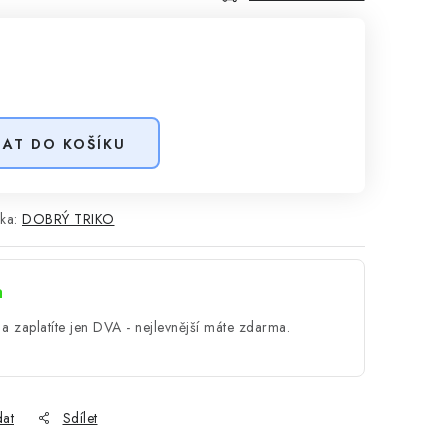
DAT DO KOŠÍKU
ka:
DOBRÝ TRIKO
a
a zaplatíte jen DVA - nejlevnější máte zdarma.
dat
Sdílet