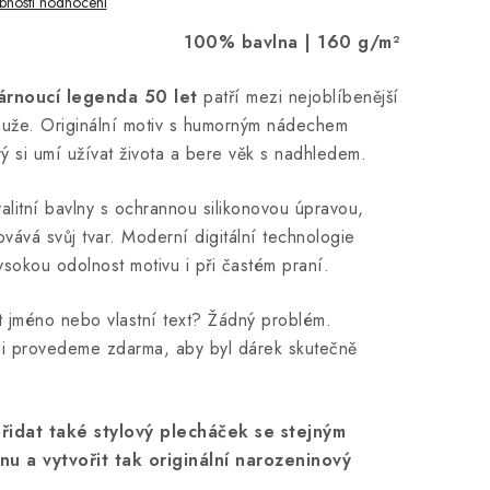
bnosti hodnocení
100% bavlna | 160 g/m²
árnoucí legenda 50 let
patří mezi nejoblíbenější
muže. Originální motiv s humorným nádechem
ý si umí užívat života a bere věk s nadhledem.
litní bavlny s ochrannou silikonovou úpravou,
vává svůj tvar. Moderní digitální technologie
vysokou odolnost motivu i při častém praní.
it jméno nebo vlastní text? Žádný problém.
di provedeme zdarma, aby byl dárek skutečně
přidat také stylový plecháček se stejným
 a vytvořit tak originální narozeninový