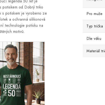
oucí legenda 50 let je
 s potiskem od Dobrý triko
o s potiskem
je vyrobeno ze
Pro muže
dotek a ochranná silikonová
ální technologie potisku na
Typ trička
štěných motivů.
Dle věku
Materiál tr