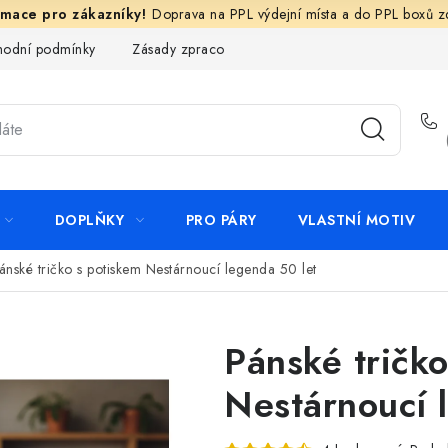
Doprava na PPL výdejní místa a do PPL boxů 
odní podmínky
Zásady zpracování ochrany osobních údajů
N
DOPLŇKY
PRO PÁRY
VLASTNÍ MOTIV
ánské tričko s potiskem Nestárnoucí legenda 50 let
Pánské tričk
Nestárnoucí 