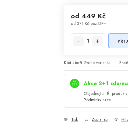
od
449 Kč
od
371 Kč
bez DPH
Měrná cena:
PŘI
Kód zboží:
Zvolte variantu
Znač
Akce 2+1 zdarm
Objednejte TŘI produkty 
Podmínky akce
Tisk
Zeptat se
Hlí