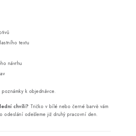
otivů
lastního textu
ého návrhu
rav
o poznámky k objednávce.
ední chvíli?
Tričko v bílé nebo černé barvě vám
ho odeslání odešleme již druhý pracovní den.