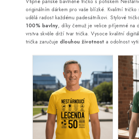
Vtipné pánské bavlněné tričko s potiskem Nestárn
originálním dárkem pro vaše blízké. Kvalitní tričko
udělá radost každému padesátníkovi. Stylové tričk
100% bavlny
, díky čemuž je velice příjemné na 
vrstva skvěle drží tvar trička. Vysoce kvalitní digit
trička zaručuje
dlouhou životnost
a odolnost vyti