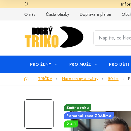
Přejít
na
O nás
Časté otázky
Doprava a platba
Obch
obsah
PRO ŽENY
PRO MUŽE
PRO DĚTI
Domů
TRIČKA
Narozeniny a svátky
50 let
P
Změna roku
Personalizace ZDARMA
2 + 1