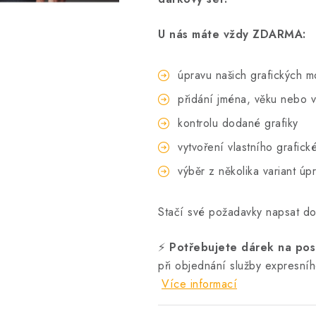
U nás máte vždy ZDARMA:
úpravu našich grafických m
přidání jména, věku nebo v
kontrolu dodané grafiky
vytvoření vlastního grafick
výběr z několika variant úp
Stačí své požadavky napsat d
⚡
Potřebujete dárek na posl
při objednání služby expresní
Více informací