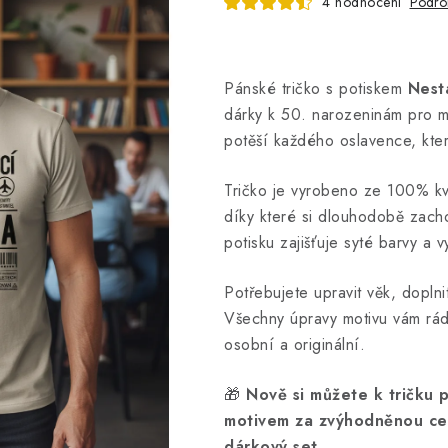
4 hodnocení
Podro
Pánské tričko s potiskem
Nest
dárky k 50. narozeninám pro 
potěší každého oslavence, kter
Tričko je vyrobeno ze 100% kva
díky které si dlouhodobě zacho
potisku zajišťuje syté barvy a 
Potřebujete upravit věk, dopln
Všechny úpravy motivu vám rá
osobní a originální.
🎁
Nově si můžete k tričku 
motivem za zvýhodněnou cenu
dárkový set.