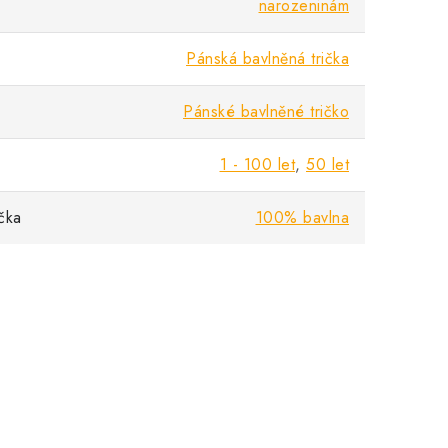
narozeninám
Pánská bavlněná trička
Pánské bavlněné tričko
1 - 100 let
,
50 let
ička
100% bavlna