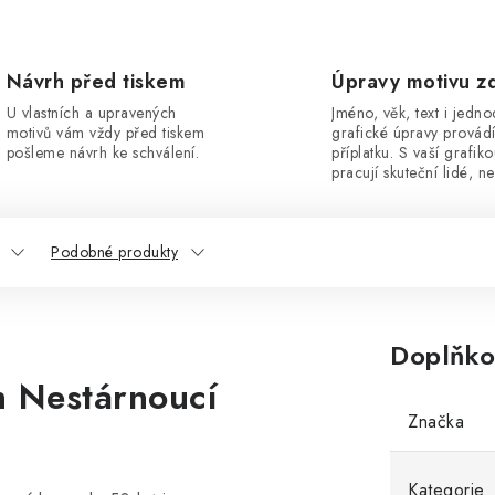
Návrh před tiskem
Úpravy motivu z
U vlastních a upravených
Jméno, věk, text i jedn
motivů vám vždy před tiskem
grafické úpravy provád
pošleme návrh ke schválení.
příplatku. S vaší grafik
pracují skuteční lidé, ne
Podobné produkty
Doplňko
m Nestárnoucí
Značka
Kategorie