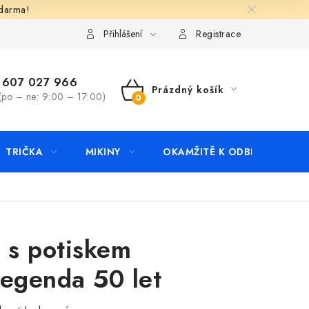
zdarma!
apište nám
Kontakty
Přihlášení
Registrace
607 027 966
Prázdný košík
(po – ne: 9:00 – 17:00)
NÁKUPNÍ
KOŠÍK
TRIČKA
MIKINY
OKAMŽITĚ K ODBĚRU
B
o s potiskem
legenda 50 let