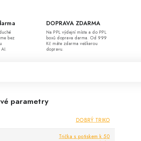
darma
DOPRAVA ZDARMA
oduché
Na PPL výdejní místa a do PPL
íme bez
boxů doprava darma. Od 999
ou
Kč máte zdarma veškerou
 AI.
dopravu.
vé parametry
DOBRÝ TRIKO
Trička s potiskem k 50