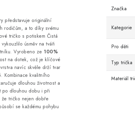
Značka
ry představuje originální
Kategorie
ich rodičům, a to díky svému
ové tričko s potiskem Čistá
 vykouzlilo úsměv na tváři
Pro děti
atníku. Vyrobeno ze
100%
ost na dotek, což je klíčové
Typ trička
vrstva navíc skvěle drží tvar
é. Kombinace kvalitního
Materiál tr
zaručuje dlouhou životnost a
st po dlouhou dobu i při
, že tričko nejen dobře
izpůsobí se každému pohybu