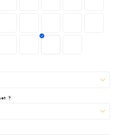
 set
?