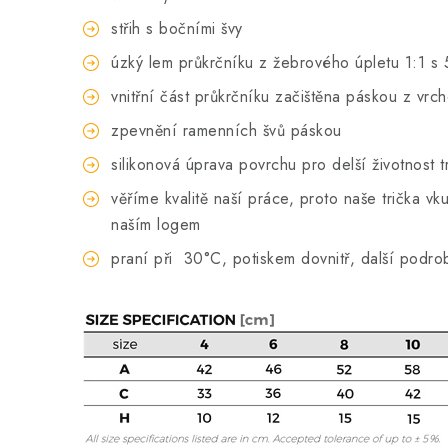
střih s bočními švy
úzký lem průkrčníku z žebrového úpletu 1:1 s 
vnitřní část průkrčníku začištěna páskou z vrc
zpevnění ramenních švů páskou
silikonová úprava povrchu pro delší životnost t
věříme kvalitě naší práce, proto naše trička 
naším logem
praní při
30°C, potiskem dovnitř, další podro