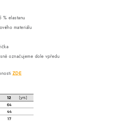
5 % elastanu
hového materiálu
rička
vkusně označujeme dole vpředu
bnosti
ZDE