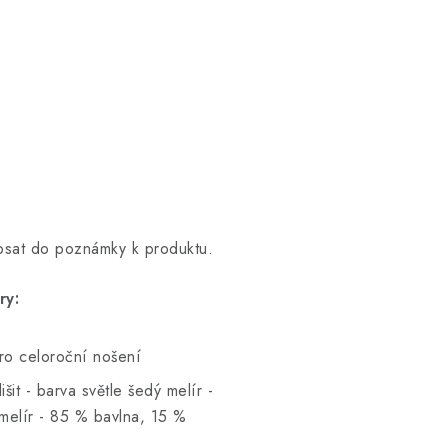
opsat do poznámky k produktu.
ry:
pro celoroční nošení
šit - barva světle šedý melír -
melír - 85 % bavlna, 15 %