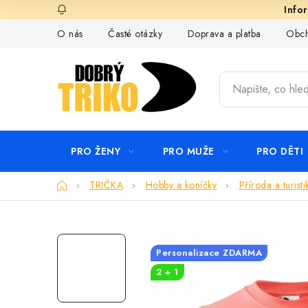
Přejít
na
O nás
Časté otázky
Doprava a platba
Obch
obsah
PRO ŽENY
PRO MUŽE
PRO DĚTI
Domů
TRIČKA
Hobby a koníčky
Příroda a turisti
Personalizace ZDARMA
2 + 1