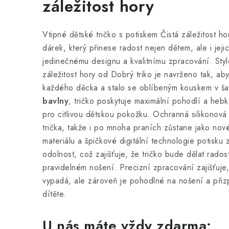
záležitost hory
Vtipné dětské tričko s potiskem Čistá záležitost ho
dárek, který přinese radost nejen dětem, ale i jej
jedinečnému designu a kvalitnímu zpracování. Styl
záležitost hory od Dobrý triko je navrženo tak, aby
každého děcka a stalo se oblíbeným kouskem v š
bavlny
, tričko poskytuje maximální pohodlí a hebk
pro citlivou dětskou pokožku. Ochranná silikonová 
trička, takže i po mnoha praních zůstane jako nov
materiálu a špičkové digitální technologie potisku 
odolnost, což zajišťuje, že tričko bude dělat rado
pravidelném nošení. Precizní zpracování zajišťuje
vypadá, ale zároveň je pohodlné na nošení a př
dítěte.
U nás máte vždy zdarma: