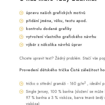
úpravu našich grafických motivů
přidání jména, věku, textu apod.
kontrolu dodané grafiky
vytvoření vlastního grafického návrhu
výběr z několika návrhů úprav
Chcete upravit text? Žádný problém. Stačí vše p
Provedení dětského trička Čistá záležitost ho
2
tričko o střední gramáži - 160 g/m
, ideální 
Single Jersey, 100 % bavlna (složení se může li
97 % bavlna a 3 % viskóza, barva tmavě šedý 
viskóza)