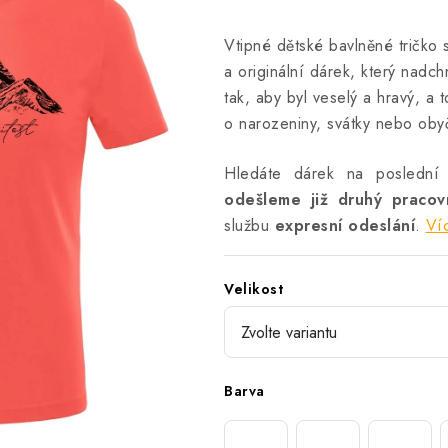
Vtipné dětské bavlněné tričko s
a originální dárek, který nadch
tak, aby byl veselý a hravý, a t
o narozeniny, svátky nebo oby
Hledáte dárek na poslední
odešleme již druhý praco
službu
expresní odeslání
.
Ví
Velikost
Barva