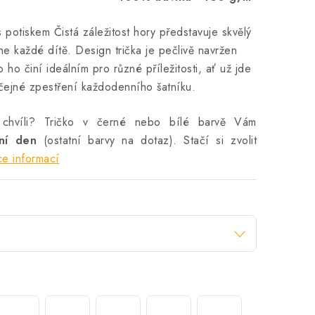
 potiskem Čistá záležitost hory představuje skvělý
ne každé dítě. Design trička je pečlivě navržen
o ho činí ideálním pro různé příležitosti, ať už jde
čejné zpestření každodenního šatníku.
 chvíli? Tričko v černé nebo bílé barvě Vám
vní den
(ostatní barvy na dotaz). Stačí si zvolit
ce informací