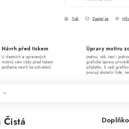
Tisk
Zeptat se
Hlí
Návrh před tiskem
Úpravy motivu z
U vlastních a upravených
Jméno, věk, text i jedn
motivů vám vždy před tiskem
grafické úpravy provád
pošleme návrh ke schválení.
příplatku. S vaší grafik
pracují skuteční lidé, ne
 Čistá
Doplňko