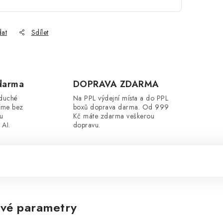
dat
Sdílet
darma
DOPRAVA ZDARMA
oduché
Na PPL výdejní místa a do PPL
íme bez
boxů doprava darma. Od 999
ou
Kč máte zdarma veškerou
 AI.
dopravu.
vé parametry