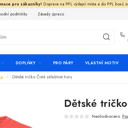
Doprava na PPL výdejní místa a do PPL boxů 
odní podmínky
Zásady zpracování ochrany osobních údajů
N
DOPLŇKY
PRO PÁRY
VLASTNÍ MOTIV
ka
Dětské tričko Čistá záležitost hory
Dětské tričko
Neohodnoceno
Pod