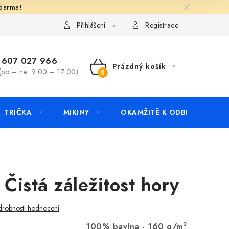
zdarma!
apište nám
Kontakty
Přihlášení
Registrace
607 027 966
Prázdný košík
(po – ne: 9:00 – 17:00)
NÁKUPNÍ
KOŠÍK
TRIČKA
MIKINY
OKAMŽITĚ K ODBĚRU
B
 Čistá záležitost hory
robnosti hodnocení
2
100% bavlna - 160 g/m