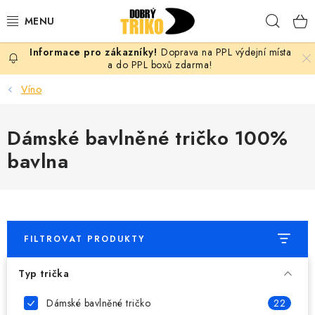
Přejít
Hleda
na
obsah
Doprava na PPL výdejní místa
PRO ŽENY
a do PPL boxů zdarma!
Víno
PRO MUŽE
Dámské bavlněné tričko 100%
PRO DĚTI
bavlna
DOPLŇKY
PRO PÁRY
FILTROVAT PRODUKTY
VLASTNÍ MOTIV
Typ trička
TRIČKA
Dámské bavlněné tričko
22