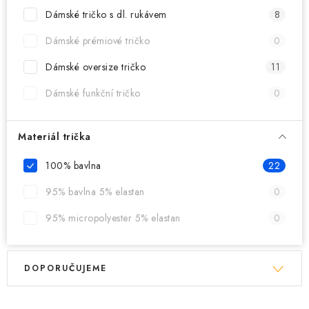
MIKINY
Dámské tričko s dl. rukávem
8
OKAMŽITĚ K ODBĚRU
Dámské prémiové tričko
0
Dámské oversize tričko
11
B2B
Dámské funkční tričko
0
MÁM SRDCE POMÁHÁM
Materiál trička
VÁNOCE
100% bavlna
22
PROVIZNÍ SYSTÉM
95% bavlna 5% elastan
0
95% micropolyester 5% elastan
0
O nás
Časté otázky
Doprava a platba
Obchodní podmínky
V
Ř
Zásady zpracování ochrany osobních údajů
Napište nám
DOPORUČUJEME
ý
a
Kontakty
p
z