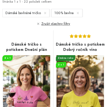
i
e
Stránka
1
z
1
-
22
položek celkem
s
n
Dámské bavlněné tričko
100% bavlna
p
í
r
p
Zrušit všechny filtry
o
r
d
o
u
d
Dámské tričko s
Dámské tričko s potiskem
k
u
potiskem Dnešní plán
Dobrý ročník víno
t
k
2 + 1
Změna roku
ů
t
2 + 1
ů