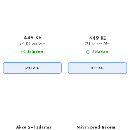
449 Kč
449 Kč
371 Kč bez DPH
371 Kč bez DPH
Skladem
Skladem
O
v
l
á
d
Akce 2+1 zdarma
Návrh před tiskem