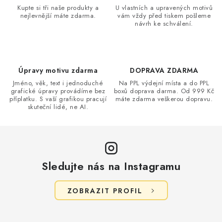
a
Kupte si tři naše produkty a
U vlastních a upravených motivů
nejlevnější máte zdarma.
vám vždy před tiskem pošleme
c
návrh ke schválení.
í
p
r
v
Úpravy motivu zdarma
DOPRAVA ZDARMA
k
Jméno, věk, text i jednoduché
Na PPL výdejní místa a do PPL
grafické úpravy provádíme bez
boxů doprava darma. Od 999 Kč
y
příplatku. S vaší grafikou pracují
máte zdarma veškerou dopravu.
v
skuteční lidé, ne AI.
ý
p
i
s
Sledujte nás na Instagramu
u
ZOBRAZIT PROFIL